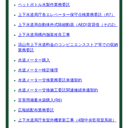
ペットボトル水製作業務委託
上下水道局庁舎エレベーター保守点検業務委託（R7）
上下水道局自動体外式除細動器（AED)賃貸借（その2）
上下水道局構内舗装改良工事
流山市上下水道料金のコンビニエンスストア等での収納
業務委託
水道メーター購入
水道メーター検定修理
水道メーター交換業務委託単価契約
水道メーター交換施工委託関連修繕単価契約
災害用備蓄水袋購入(R6)
広報紙配布業務委託
上下水道局庁舎室外機更新工事（4階中央監視室系統）