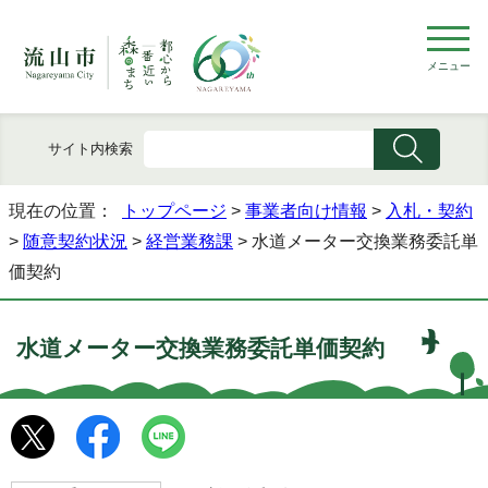
メニュー
サイト内検索
現在の位置：
トップページ
>
事業者向け情報
>
入札・契約
>
随意契約状況
>
経営業務課
> 水道メーター交換業務委託単
価契約
水道メーター交換業務委託単価契約