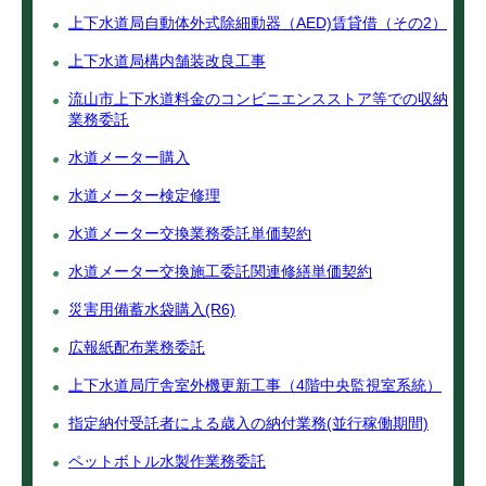
上下水道局自動体外式除細動器（AED)賃貸借（その2）
上下水道局構内舗装改良工事
流山市上下水道料金のコンビニエンスストア等での収納
業務委託
水道メーター購入
水道メーター検定修理
水道メーター交換業務委託単価契約
水道メーター交換施工委託関連修繕単価契約
災害用備蓄水袋購入(R6)
広報紙配布業務委託
上下水道局庁舎室外機更新工事（4階中央監視室系統）
指定納付受託者による歳入の納付業務(並行稼働期間)
ペットボトル水製作業務委託