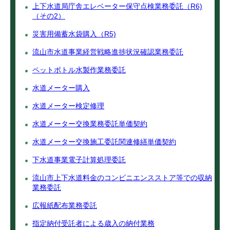
上下水道局庁舎エレベーター保守点検業務委託（R6)
（その2）
災害用備蓄水袋購入（R5)
流山市水道事業経営戦略進捗状況確認業務委託
ペットボトル水製作業務委託
水道メーター購入
水道メーター検定修理
水道メーター交換業務委託単価契約
水道メーター交換施工委託関連修繕単価契約
下水道事業電子計算処理委託
流山市上下水道料金のコンビニエンスストア等での収納
業務委託
広報紙配布業務委託
指定納付受託者による歳入の納付業務