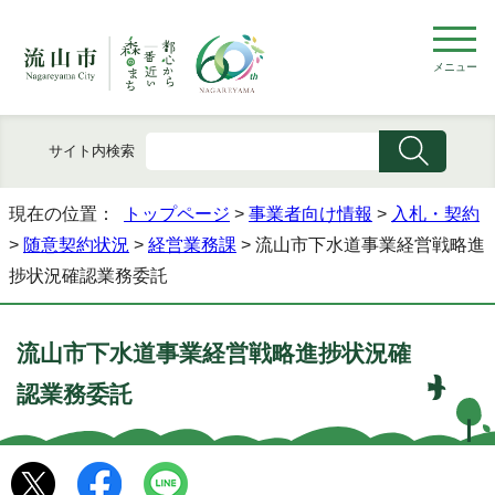
メニュー
サイト内検索
現在の位置：
トップページ
>
事業者向け情報
>
入札・契約
>
随意契約状況
>
経営業務課
> 流山市下水道事業経営戦略進
捗状況確認業務委託
流山市下水道事業経営戦略進捗状況確
認業務委託