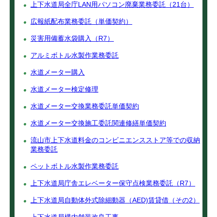
上下水道局全庁LAN用パソコン廃棄業務委託（21台）
広報紙配布業務委託（単価契約）
災害用備蓄水袋購入（R7）
アルミボトル水製作業務委託
水道メーター購入
水道メーター検定修理
水道メーター交換業務委託単価契約
水道メーター交換施工委託関連修繕単価契約
流山市上下水道料金のコンビニエンスストア等での収納
業務委託
ペットボトル水製作業務委託
上下水道局庁舎エレベーター保守点検業務委託（R7）
上下水道局自動体外式除細動器（AED)賃貸借（その2）