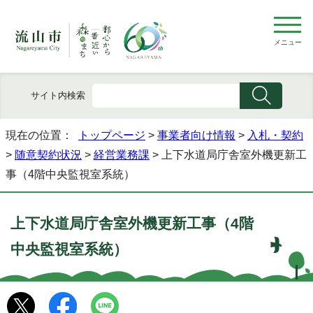
メニュー
サイト内検索
現在の位置：
トップページ
>
事業者向け情報
>
入札・契約
>
随意契約状況
>
経営業務課
> 上下水道局庁舎室外機更新工
事（4階中央監視室系統）
上下水道局庁舎室外機更新工事（4階
中央監視室系統）