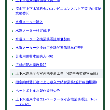
上下水道局構内舗装改良工事
流山市上下水道料金のコンビニエンスストア等での収納
業務委託
水道メーター購入
水道メーター検定修理
水道メーター交換業務委託単価契約
水道メーター交換施工委託関連修繕単価契約
災害用備蓄水袋購入(R6)
広報紙配布業務委託
上下水道局庁舎室外機更新工事（4階中央監視室系統）
指定納付受託者による歳入の納付業務(並行稼働期間)
ペットボトル水製作業務委託
上下水道局庁舎エレベーター保守点検業務委託（R6)
（その2）