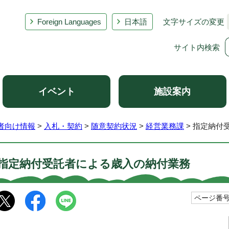
Foreign Languages
日本語
文字サイズの変更
サイト内検索
イベント
施設案内
者向け情報
>
入札・契約
>
随意契約状況
>
経営業務課
> 指定納付
指定納付受託者による歳入の納付業務
ページ番号1