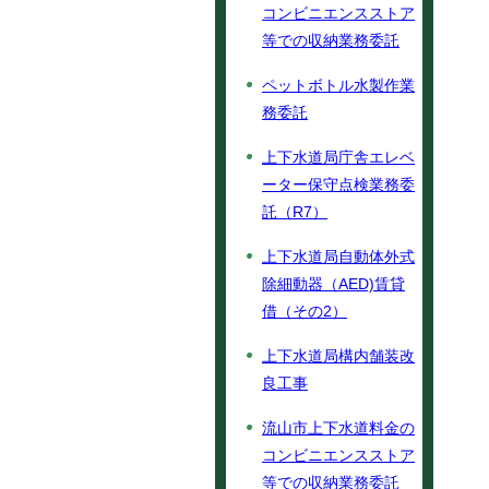
コンビニエンスストア
等での収納業務委託
ペットボトル水製作業
務委託
上下水道局庁舎エレベ
ーター保守点検業務委
託（R7）
上下水道局自動体外式
除細動器（AED)賃貸
借（その2）
上下水道局構内舗装改
良工事
流山市上下水道料金の
コンビニエンスストア
等での収納業務委託