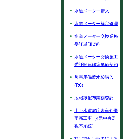
水道メーター購入
水道メーター検定修理
水道メーター交換業務
委託単価契約
水道メーター交換施工
委託関連修繕単価契約
災害用備蓄水袋購入
(R6)
広報紙配布業務委託
上下水道局庁舎室外機
更新工事（4階中央監
視室系統）
指定納付受託者による