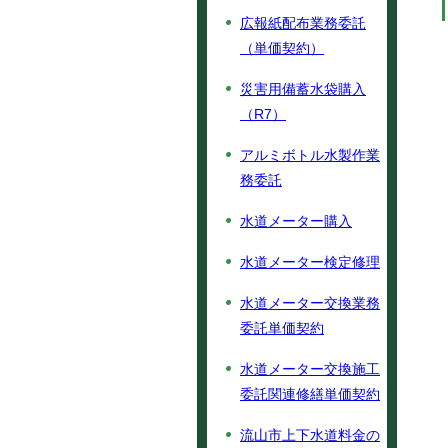
広報紙配布業務委託
（単価契約）
災害用備蓄水袋購入
（R7）
アルミボトル水製作業
務委託
水道メーター購入
水道メーター検定修理
水道メーター交換業務
委託単価契約
水道メーター交換施工
委託関連修繕単価契約
流山市上下水道料金の