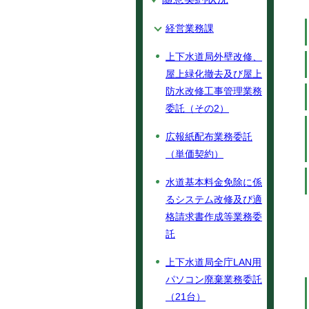
経営業務課
上下水道局外壁改修、
屋上緑化撤去及び屋上
防水改修工事管理業務
委託（その2）
広報紙配布業務委託
（単価契約）
水道基本料金免除に係
るシステム改修及び適
格請求書作成等業務委
託
上下水道局全庁LAN用
パソコン廃棄業務委託
（21台）