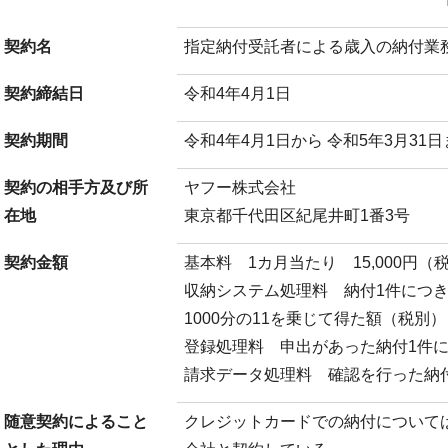
契約名
指定納付受託者による歳入の納付業
契約締結日
令和4年4月1日
契約期間
令和4年4月1日から 令和5年3月31
契約の相手方及び所
ヤフー株式会社
在地
東京都千代田区紀尾井町1番3号
契約金額
基本料 1カ月当たり 15,000円（
収納システム処理料 納付1件につ
1000分の11を乗じて得た額（税別）
登録処理料 申出があった納付1件に
請求データ処理料 確認を行った納付
随意契約によること
クレジットカードでの納付について