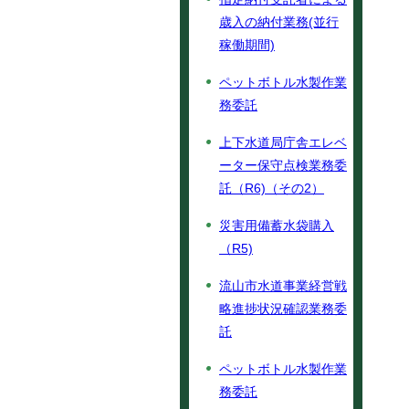
歳入の納付業務(並行
稼働期間)
ペットボトル水製作業
務委託
上下水道局庁舎エレベ
ーター保守点検業務委
託（R6)（その2）
災害用備蓄水袋購入
（R5)
流山市水道事業経営戦
略進捗状況確認業務委
託
ペットボトル水製作業
務委託