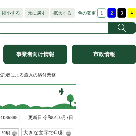
縮小する
元に戻す
拡大する
色の変更
事業者向け情報
市政情報
受託者による歳入の納付業務
更新日 令和6年6月7日
035888
大きな文字で印刷
印刷