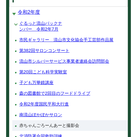
令和2年度
ぐるっと流山バックナ
ンバー 令和2年7月
市民ギャラリー 流山市文化協会手工芸部作品展
第382回サロンコンサート
流山市シルバーサービス事業者連絡会訪問部会
第20回こども科学実験室
子ども万華鏡講座
森の図書館で2回目のフードドライブ
令和2年度国民平和大行進
南流山ぽかぽかサロン
赤ちゃんごろーんあーと撮影会
北消防署合同救助訓練