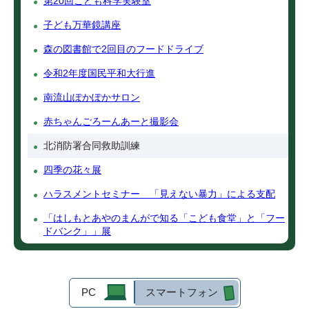
第20回こども科学実験室
子ども万華鏡講座
森の図書館で2回目のフードドライブ
令和2年度国民平和大行進
南流山ぽかぽかサロン
赤ちゃんごろーんあーと撮影会
北消防署合同救助訓練
四季の花々展
ハラスメントセミナー 「見えない暴力」による支配
「はしもとあやのまんがで知る「こども食堂」と「フー
ドバンク」」展
PC
スマートフォン