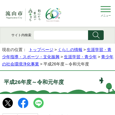
メニュー
サイト内検索
現在の位置：
トップページ
>
くらしの情報
>
生涯学習・青
少年指導・スポーツ・文化振興
>
生涯学習・青少年
>
青少年
の社会環境浄化事業
> 平成26年度～令和元年度
平成26年度～令和元年度