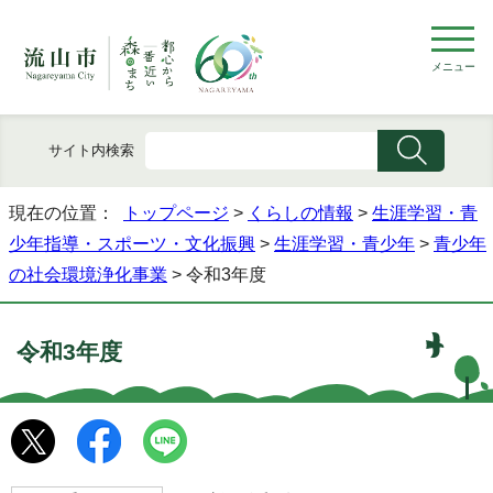
メニュー
サイト内検索
現在の位置：
トップページ
>
くらしの情報
>
生涯学習・青
少年指導・スポーツ・文化振興
>
生涯学習・青少年
>
青少年
の社会環境浄化事業
> 令和3年度
令和3年度