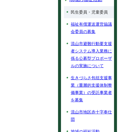
民生委員・児童委員
福祉有償運送運営協議
会委員の募集
流山市避難行動要支援
者システム導入業務に
係る公募型プロポーザ
ルの実施について
生きづらさ包括支援事
業（重層的支援体制整
備事業）の受託事業者
を募集
流山市地区赤十字奉仕
団
地域の福祉活動