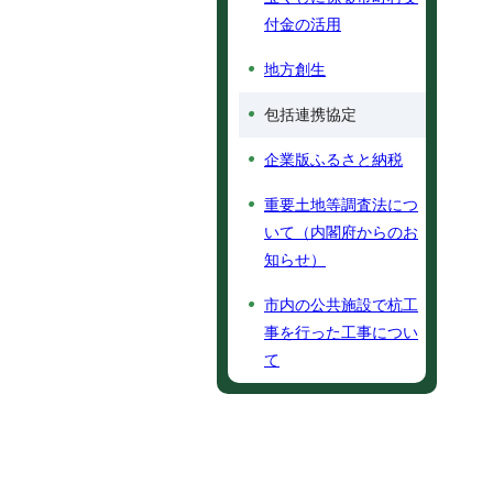
付金の活用
地方創生
包括連携協定
企業版ふるさと納税
重要土地等調査法につ
いて（内閣府からのお
知らせ）
市内の公共施設で杭工
事を行った工事につい
て