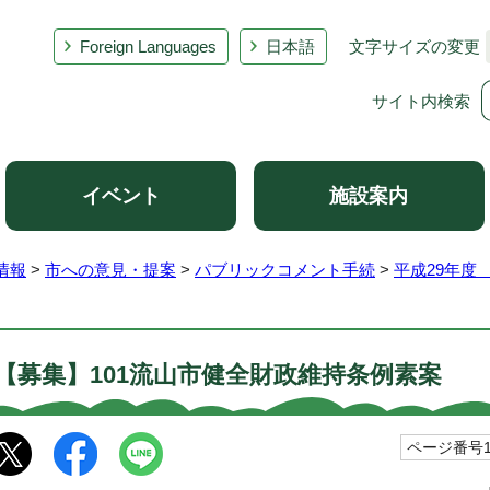
Foreign Languages
日本語
文字サイズの変更
サイト内検索
イベント
施設案内
情報
>
市への意見・提案
>
パブリックコメント手続
>
平成29年度
【募集】101流山市健全財政維持条例素案
ページ番号10