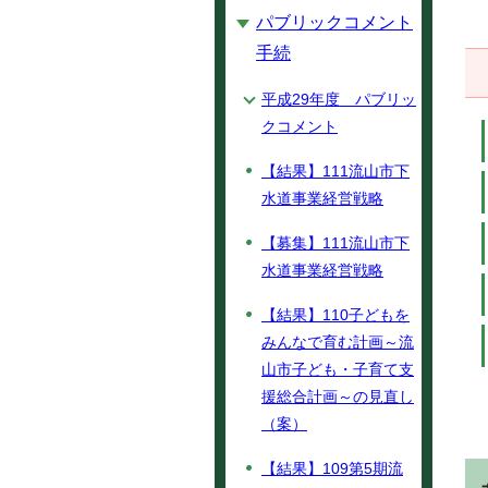
パブリックコメント
手続
平成29年度 パブリッ
クコメント
【結果】111流山市下
水道事業経営戦略
【募集】111流山市下
水道事業経営戦略
【結果】110子どもを
みんなで育む計画～流
山市子ども・子育て支
援総合計画～の見直し
（案）
【結果】109第5期流