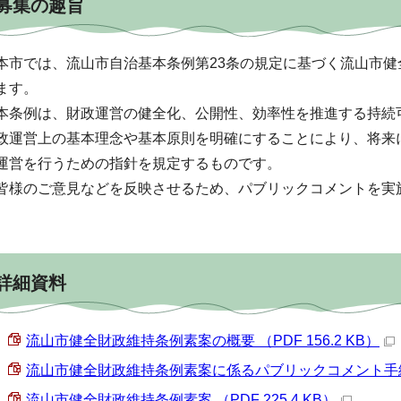
募集の趣旨
本市では、流山市自治基本条例第23条の規定に基づく流山市
ます。
本条例は、財政運営の健全化、公開性、効率性を推進する持続
政運営上の基本理念や基本原則を明確にすることにより、将来
運営を行うための指針を規定するものです。
皆様のご意見などを反映させるため、パブリックコメントを実
詳細資料
流山市健全財政維持条例素案の概要 （PDF 156.2 KB）
流山市健全財政維持条例素案に係るパブリックコメント手続実施要
流山市健全財政維持条例素案 （PDF 225.4 KB）