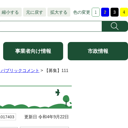
縮小する
元に戻す
拡大する
色の変更
事業者向け情報
市政情報
 パブリックコメント
> 【募集】111
更新日 令和4年9月22日
17403