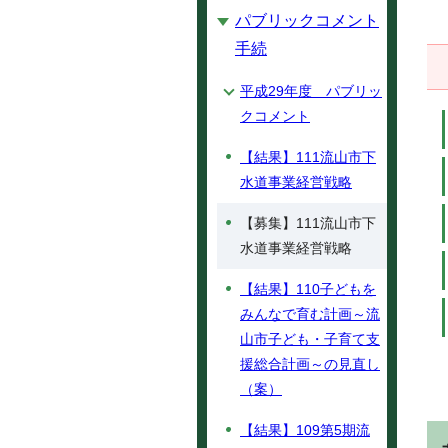
パブリックコメント
手続
平成29年度 パブリッ
クコメント
【結果】111流山市下
水道事業経営戦略
【募集】111流山市下
水道事業経営戦略
【結果】110子どもを
みんなで育む計画～流
山市子ども・子育て支
援総合計画～の見直し
（案）
【結果】109第5期流