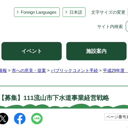
Foreign Languages
日本語
文字サイズの変更
サイト内検索
イベント
施設案内
情報
>
市への意見・提案
>
パブリックコメント手続
>
平成29年度
【募集】111流山市下水道事業経営戦略
ページ番号10