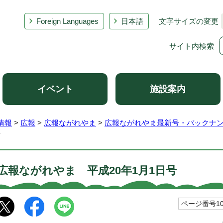
Foreign Languages
日本語
文字サイズの変更
サイト内検索
イベント
施設案内
情報
>
広報
>
広報ながれやま
>
広報ながれやま最新号・バックナ
号
広報ながれやま 平成20年1月1日号
ページ番号100