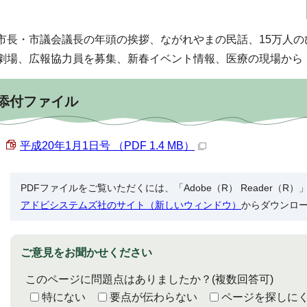
市長・市議会議長の年頭の挨拶、ながれやまの民話、15万人
劇場、広報協力員を募集、新春イベント情報、医療の現場から
添付ファイル
平成20年1月1日号 （PDF 1.4 MB）
PDFファイルをご覧いただくには、「Adobe（R） Reader（
アドビシステムズ社のサイト（新しいウィンドウ）
からダウンロ
ご意見をお聞かせください
このページに問題点はありましたか？
(複数回答可)
特にない
要点が伝わらない
ページを探しに