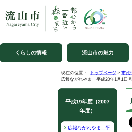
くらしの情報
流山市の魅力
現在の位置：
トップページ
>
市政
広報ながれやま 平成20年1月1日
平成19年度（2007
年度）
広報ながれやま 平