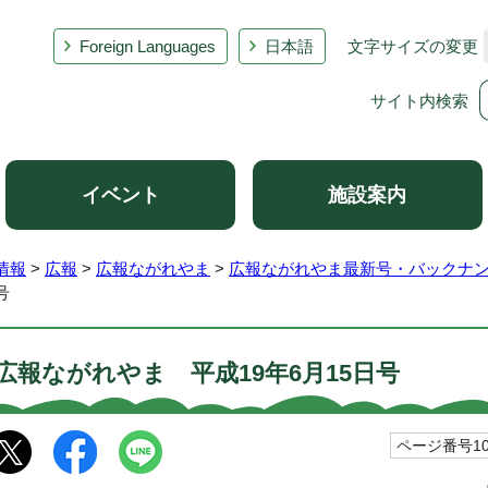
Foreign Languages
日本語
文字サイズの変更
サイト内検索
イベント
施設案内
情報
>
広報
>
広報ながれやま
>
広報ながれやま最新号・バックナ
号
広報ながれやま 平成19年6月15日号
ページ番号100