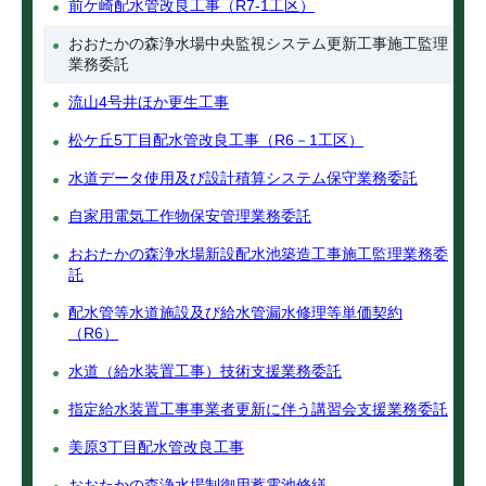
前ケ崎配水管改良工事（R7-1工区）
おおたかの森浄水場中央監視システム更新工事施工監理
業務委託
流山4号井ほか更生工事
松ケ丘5丁目配水管改良工事（R6－1工区）
水道データ使用及び設計積算システム保守業務委託
自家用電気工作物保安管理業務委託
おおたかの森浄水場新設配水池築造工事施工監理業務委
託
配水管等水道施設及び給水管漏水修理等単価契約
（R6）
水道（給水装置工事）技術支援業務委託
指定給水装置工事事業者更新に伴う講習会支援業務委託
美原3丁目配水管改良工事
おおたかの森浄水場制御用蓄電池修繕