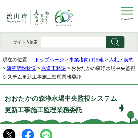
メニュー
サイト内検索
現在の位置：
トップページ
>
事業者向け情報
>
入札・契約
>
随意契約状況
>
水道工務課
> おおたかの森浄水場中央監視
システム更新工事施工監理業務委託
おおたかの森浄水場中央監視システム
更新工事施工監理業務委託