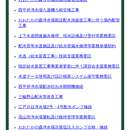
西平井浄水場ろ過機ろ材交換工事
おおたかの森浄水場新設配水池築造工事に伴う場内配管
工事
上下水道関連漏水修理、排水設備及び受付等業務委託
配水管等水道施設及び給水管漏水修理等業務単価契約
水道（給水装置工事）技術支援業務委託
指定給水装置工事事業者更新に伴う講習会支援業務委託
水道データ使用及び設計積算システム保守業務委託
西平井浄水場配水吐出弁開閉機修繕
三輪野山配水管改良工事
江戸川台浄水場2号・4号配水ポンプ修繕
流山市浄水場運転及び維持管理等業務委託
おおたかの森浄水場次亜塩注入ポンプ点検・修繕