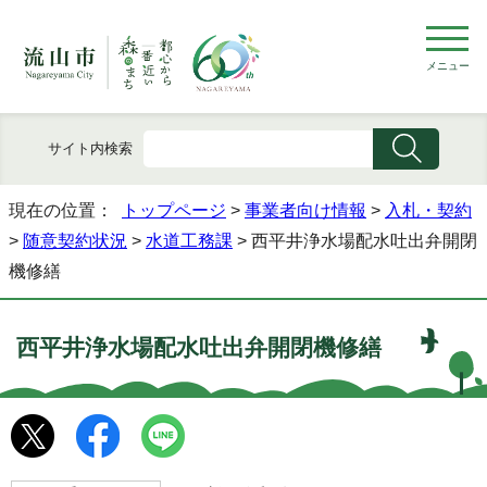
メニュー
サイト内検索
現在の位置：
トップページ
>
事業者向け情報
>
入札・契約
>
随意契約状況
>
水道工務課
> 西平井浄水場配水吐出弁開閉
機修繕
西平井浄水場配水吐出弁開閉機修繕