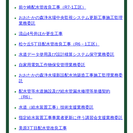
前ケ崎配水管改良工事（R7-1工区）
おおたかの森浄水場中央監視システム更新工事施工監理
業務委託
流山4号井ほか更生工事
松ケ丘5丁目配水管改良工事（R6－1工区）
水道データ使用及び設計積算システム保守業務委託
自家用電気工作物保安管理業務委託
おおたかの森浄水場新設配水池築造工事施工監理業務委
託
配水管等水道施設及び給水管漏水修理等単価契約
（R6）
水道（給水装置工事）技術支援業務委託
指定給水装置工事事業者更新に伴う講習会支援業務委託
美原3丁目配水管改良工事