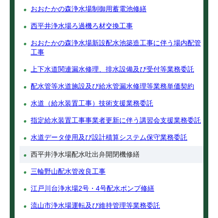
おおたかの森浄水場制御用蓄電池修繕
西平井浄水場ろ過機ろ材交換工事
おおたかの森浄水場新設配水池築造工事に伴う場内配管
工事
上下水道関連漏水修理、排水設備及び受付等業務委託
配水管等水道施設及び給水管漏水修理等業務単価契約
水道（給水装置工事）技術支援業務委託
指定給水装置工事事業者更新に伴う講習会支援業務委託
水道データ使用及び設計積算システム保守業務委託
西平井浄水場配水吐出弁開閉機修繕
三輪野山配水管改良工事
江戸川台浄水場2号・4号配水ポンプ修繕
流山市浄水場運転及び維持管理等業務委託