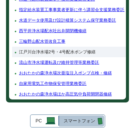
指定給水装置工事事業者更新に伴う講習会支援業務委託
水道データ使用及び設計積算システム保守業務委託
西平井浄水場配水吐出弁開閉機修繕
三輪野山配水管改良工事
江戸川台浄水場2号・4号配水ポンプ修繕
流山市浄水場運転及び維持管理等業務委託
おおたかの森浄水場次亜塩注入ポンプ点検・修繕
自家用電気工作物保安管理業務委託
おおたかの森浄水場ほか高圧気中負荷開閉器修繕
PC
スマートフォン