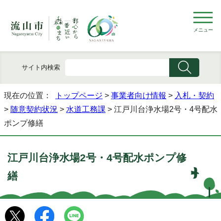
メニュー
サイト内検索
現在の位置：
トップページ
>
事業者向け情報
>
入札・契約
>
随意契約状況
>
水道工務課
> 江戸川台浄水場2号・4号配水
ポンプ修繕
江戸川台浄水場2号・4号配水ポンプ修
繕