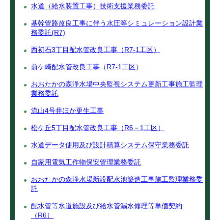
水道（給水装置工事）技術支援業務委託
基幹管路改良工事に伴う水圧等シミュレーション設計業
務委託(R7)
西初石3丁目配水管改良工事（R7-1工区）
前ケ崎配水管改良工事（R7-1工区）
おおたかの森浄水場中央監視システム更新工事施工監理
業務委託
流山4号井ほか更生工事
松ケ丘5丁目配水管改良工事（R6－1工区）
水道データ使用及び設計積算システム保守業務委託
自家用電気工作物保安管理業務委託
おおたかの森浄水場新設配水池築造工事施工監理業務委
託
配水管等水道施設及び給水管漏水修理等単価契約
（R6）