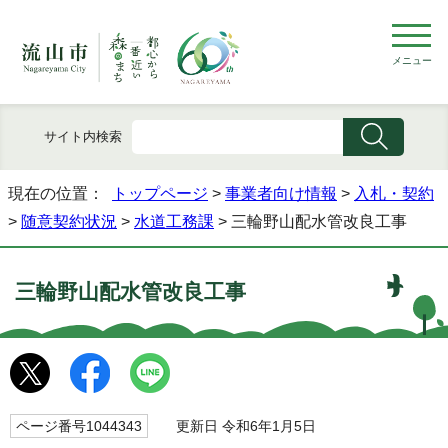
メニュー
サイト内検索
現在の位置：
トップページ
>
事業者向け情報
>
入札・契約
>
随意契約状況
>
水道工務課
> 三輪野山配水管改良工事
三輪野山配水管改良工事
ページ番号1044343
更新日 令和6年1月5日