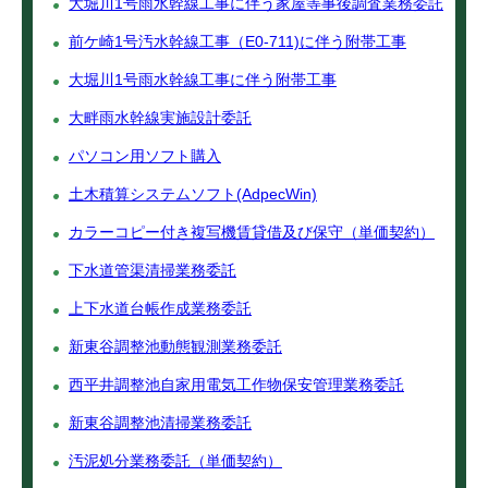
大堀川1号雨水幹線工事に伴う家屋等事後調査業務委託
前ケ崎1号汚水幹線工事（E0-711)に伴う附帯工事
大堀川1号雨水幹線工事に伴う附帯工事
大畔雨水幹線実施設計委託
パソコン用ソフト購入
土木積算システムソフト(AdpecWin)
カラーコピー付き複写機賃貸借及び保守（単価契約）
下水道管渠清掃業務委託
上下水道台帳作成業務委託
新東谷調整池動態観測業務委託
西平井調整池自家用電気工作物保安管理業務委託
新東谷調整池清掃業務委託
汚泥処分業務委託（単価契約）