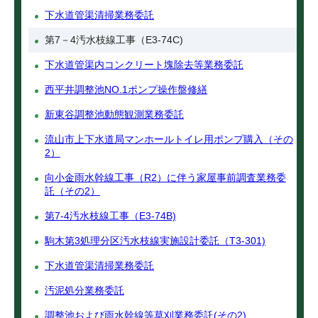
下水道管渠清掃業務委託
第7－4汚水枝線工事（E3-74C)
下水道管渠内コンクリート塊除去等業務委託
西平井調整池NO.1ポンプ操作盤修繕
新東谷調整池動態観測業務委託
流山市上下水道局マンホールトイレ用ポンプ購入（その
2）
向小金雨水幹線工事（R2）に伴う家屋事前調査業務委
託（その2）
第7-4汚水枝線工事（E3-74B)
駒木第3処理分区汚水枝線実施設計委託（T3-301)
下水道管渠清掃業務委託
汚泥処分業務委託
調整池および雨水幹線等草刈業務委託(その2)