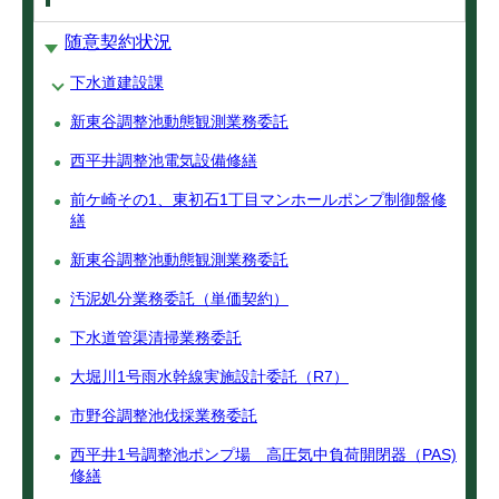
随意契約状況
下水道建設課
新東谷調整池動態観測業務委託
西平井調整池電気設備修繕
前ケ崎その1、東初石1丁目マンホールポンプ制御盤修
繕
新東谷調整池動態観測業務委託
汚泥処分業務委託（単価契約）
下水道管渠清掃業務委託
大堀川1号雨水幹線実施設計委託（R7）
市野谷調整池伐採業務委託
西平井1号調整池ポンプ場 高圧気中負荷開閉器（PAS)
修繕