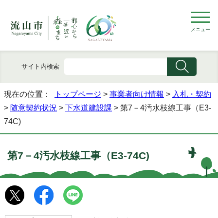
メニュー
サイト内検索
現在の位置：
トップページ
>
事業者向け情報
>
入札・契約
>
随意契約状況
>
下水道建設課
> 第7－4汚水枝線工事（E3-
74C)
第7－4汚水枝線工事（E3-74C)