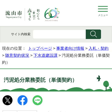
メニュー
サイト内検索
現在の位置：
トップページ
>
事業者向け情報
>
入札・契約
>
随意契約状況
>
下水道建設課
> 汚泥処分業務委託（単価契
約）
汚泥処分業務委託（単価契約）