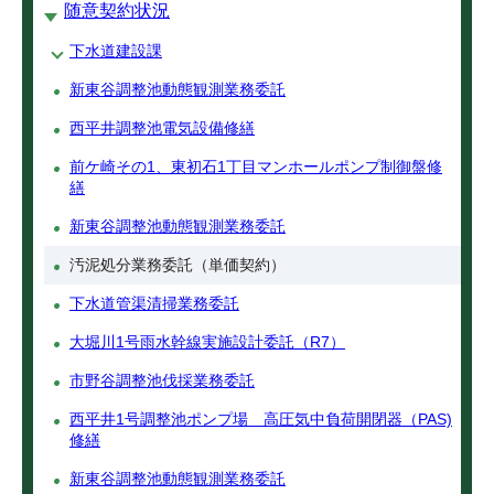
随意契約状況
下水道建設課
新東谷調整池動態観測業務委託
西平井調整池電気設備修繕
前ケ崎その1、東初石1丁目マンホールポンプ制御盤修
繕
新東谷調整池動態観測業務委託
汚泥処分業務委託（単価契約）
下水道管渠清掃業務委託
大堀川1号雨水幹線実施設計委託（R7）
市野谷調整池伐採業務委託
西平井1号調整池ポンプ場 高圧気中負荷開閉器（PAS)
修繕
新東谷調整池動態観測業務委託