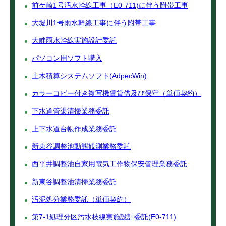
前ケ崎1号汚水幹線工事（E0-711)に伴う附帯工事
大堀川1号雨水幹線工事に伴う附帯工事
大畔雨水幹線実施設計委託
パソコン用ソフト購入
土木積算システムソフト(AdpecWin)
カラーコピー付き複写機賃貸借及び保守（単価契約）
下水道管渠清掃業務委託
上下水道台帳作成業務委託
新東谷調整池動態観測業務委託
西平井調整池自家用電気工作物保安管理業務委託
新東谷調整池清掃業務委託
汚泥処分業務委託（単価契約）
第7-1処理分区汚水枝線実施設計委託(E0-711)