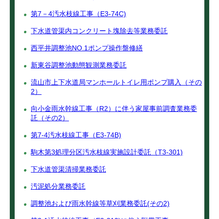
第7－4汚水枝線工事（E3-74C)
下水道管渠内コンクリート塊除去等業務委託
西平井調整池NO.1ポンプ操作盤修繕
新東谷調整池動態観測業務委託
流山市上下水道局マンホールトイレ用ポンプ購入（その
2）
向小金雨水幹線工事（R2）に伴う家屋事前調査業務委
託（その2）
第7-4汚水枝線工事（E3-74B)
駒木第3処理分区汚水枝線実施設計委託（T3-301)
下水道管渠清掃業務委託
汚泥処分業務委託
調整池および雨水幹線等草刈業務委託(その2)