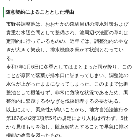
随意契約によることとした理由
市野谷調整池は、おおたかの森駅周辺の浸水対策および
貴重な水辺空間として整備され、池周辺や法面の草刈は
定期的に行っているものの、近年では、調整池内のやな
ぎが大きく繁茂し、排水機能を脅かす状態となってい
る。
令和7年1月6日に冬季としてはまとまった雨が降り、この
ことが原因で落葉が排水口に詰まってしまい、調整池の
水位が上がったままになってしまった。このままでは調
整池として機能せず、非常に危険な状況であるため、調
整池内に繁茂するやなぎを伐採処理する必要がある。
以上により、緊急性が高いことから、地方自治法施行令
第167条の2第1項第5号の規定により入札は行わず、5社
から見積もりを徴し、随意契約とすることで早急に排水
機能の改善を図ったもの。