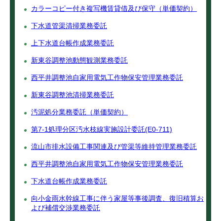
カラーコピー付き複写機賃貸借及び保守（単価契約）
下水道管渠清掃業務委託
上下水道台帳作成業務委託
新東谷調整池動態観測業務委託
西平井調整池自家用電気工作物保安管理業務委託
新東谷調整池清掃業務委託
汚泥処分業務委託（単価契約）
第7-1処理分区汚水枝線実施設計委託(E0-711)
流山市排水設備工事関連及び管渠等維持管理業務委託
西平井調整池自家用電気工作物保安管理業務委託
下水道台帳作成業務委託
向小金雨水幹線工事に伴う家屋等事後調査、復旧積算お
よび補償交渉業務委託