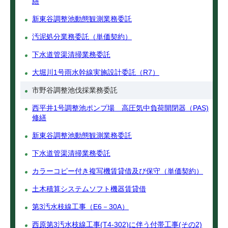
繕
新東谷調整池動態観測業務委託
汚泥処分業務委託（単価契約）
下水道管渠清掃業務委託
大堀川1号雨水幹線実施設計委託（R7）
市野谷調整池伐採業務委託
西平井1号調整池ポンプ場 高圧気中負荷開閉器（PAS)
修繕
新東谷調整池動態観測業務委託
下水道管渠清掃業務委託
カラーコピー付き複写機賃貸借及び保守（単価契約）
土木積算システムソフト機器賃貸借
第3汚水枝線工事（E6－30A）
西原第3汚水枝線工事(T4-302)に伴う付帯工事(その2)