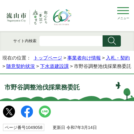
メニュー
サイト内検索
現在の位置：
トップページ
>
事業者向け情報
>
入札・契約
>
随意契約状況
>
下水道建設課
> 市野谷調整池伐採業務委託
市野谷調整池伐採業務委託
ページ番号1049058
更新日 令和7年3月14日