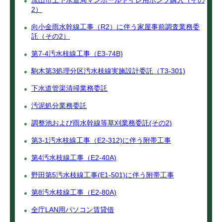
流山市上下水道局マンホールトイレ用ポンプ購入（その
2）
向小金雨水幹線工事（R2）に伴う家屋事前調査業務委
託（その2）
第7-4汚水枝線工事（E3-74B)
駒木第3処理分区汚水枝線実施設計委託（T3-301)
下水道管渠清掃業務委託
汚泥処分業務委託
調整池および雨水幹線等草刈業務委託(その2)
第3-1汚水枝線工事（E2-312)に伴う附帯工事
第4汚水枝線工事（E2-40A)
野田第5汚水枝線工事(E1-501)に伴う附帯工事
第8汚水枝線工事（E2-80A)
全庁LAN用パソコン賃貸借