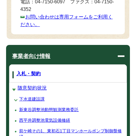
電話：04-7150-6097 ファクス：04-7150-
4352
お問い合わせは専用フォームをご利用く
ださい。
事業者向け情報
入札・契約
随意契約状況
下水道建設課
新東谷調整池動態観測業務委託
西平井調整池電気設備修繕
前ケ崎その1、東初石1丁目マンホールポンプ制御盤修