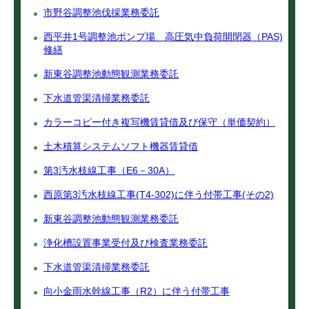
市野谷調整池伐採業務委託
西平井1号調整池ポンプ場 高圧気中負荷開閉器（PAS)
修繕
新東谷調整池動態観測業務委託
下水道管渠清掃業務委託
カラーコピー付き複写機賃貸借及び保守（単価契約）
土木積算システムソフト機器賃貸借
第3汚水枝線工事（E6－30A）
西原第3汚水枝線工事(T4-302)に伴う付帯工事(その2)
新東谷調整池動態観測業務委託
浄化槽設置事業受付及び検査業務委託
下水道管渠清掃業務委託
向小金雨水幹線工事（R2）に伴う付帯工事