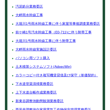
汚泥処分業務委託
大畔雨水幹線工事
大堀川1号雨水幹線工事に伴う家屋等事後調査業務委託
前ケ崎1号汚水幹線工事（E0-711)に伴う附帯工事
大堀川1号雨水幹線工事に伴う附帯工事
大畔雨水幹線実施設計委託
パソコン用ソフト購入
土木積算システムソフト(AdpecWin)
カラーコピー付き複写機賃貸借及び保守（単価契約）
下水道管渠清掃業務委託
上下水道台帳作成業務委託
新東谷調整池動態観測業務委託
西平井調整池自家用電気工作物保安管理業務委託