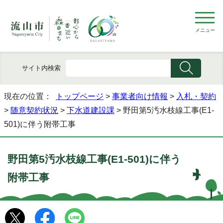
メニュー
サイト内検索
現在の位置：
トップページ
>
事業者向け情報
>
入札・契約
>
随意契約状況
>
下水道建設課
> 野田第5汚水枝線工事(E1-
501)に伴う附帯工事
野田第5汚水枝線工事(E1-501)に伴う
附帯工事