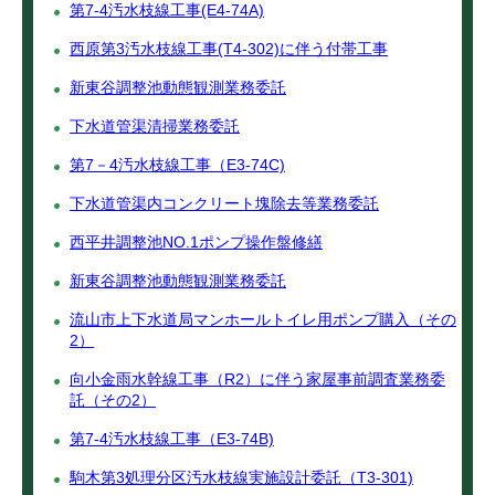
第7-4汚水枝線工事(E4-74A)
西原第3汚水枝線工事(T4-302)に伴う付帯工事
新東谷調整池動態観測業務委託
下水道管渠清掃業務委託
第7－4汚水枝線工事（E3-74C)
下水道管渠内コンクリート塊除去等業務委託
西平井調整池NO.1ポンプ操作盤修繕
新東谷調整池動態観測業務委託
流山市上下水道局マンホールトイレ用ポンプ購入（その
2）
向小金雨水幹線工事（R2）に伴う家屋事前調査業務委
託（その2）
第7-4汚水枝線工事（E3-74B)
駒木第3処理分区汚水枝線実施設計委託（T3-301)