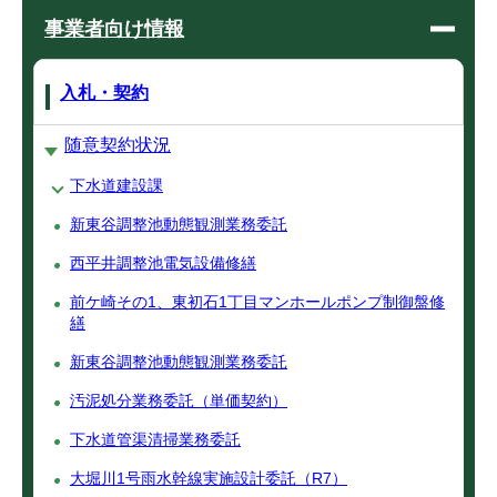
事業者向け情報
入札・契約
随意契約状況
下水道建設課
新東谷調整池動態観測業務委託
西平井調整池電気設備修繕
前ケ崎その1、東初石1丁目マンホールポンプ制御盤修
繕
新東谷調整池動態観測業務委託
汚泥処分業務委託（単価契約）
下水道管渠清掃業務委託
大堀川1号雨水幹線実施設計委託（R7）