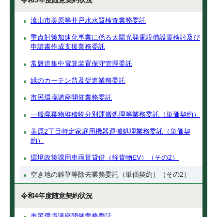
令和5年度随意契約状況
流山市美原等井戸水水質検査業務委託
重点対策加速化事業に係る太陽光発電設備設置検討及び
申請書作成支援業務委託
常磐道集中電算装置保守管理委託
緑のカーテン普及促進業務委託
市民環境講座開催業務委託
一般廃棄物堆積物分別運搬処理等業務委託（単価契約）
美原2丁目特定家庭用機器運搬処理業務委託（単価契
約）
環境政策課用車両賃貸借（軽貨物EV）（その2）
空き地の雑草等除去業務委託（単価契約）（その2）
令和4年度随意契約状況
市民環境講座開催業務委託