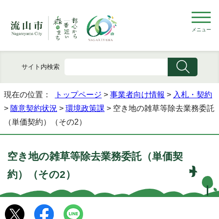
メニュー
サイト内検索
現在の位置：
トップページ
>
事業者向け情報
>
入札・契約
>
随意契約状況
>
環境政策課
> 空き地の雑草等除去業務委託
（単価契約）（その2）
空き地の雑草等除去業務委託（単価契
約）（その2）