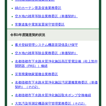
緑のカーテン普及促進業務委託
空き地の雑草等除去業務委託（単価契約）
常磐道集中電算装置保守管理委託
令和3年度随意契約状況
蓄犬登録管理システム機器賃貸借及び保守
空き地の雑草等除去業務委託（単価契約）
名都借都市下水路水質浄化施設高圧受電設備（柱上気中
開閉器（PAS））修繕
災害廃棄物家屋撤去業務委託
名都借都市下水路水質浄化施設汚泥運搬業務委託（単価
契約）（その2）
名都借都市下水路水質浄化施設取水ポンプ交換修繕
大気汚染等測定機器保守管理業務委託（その2）