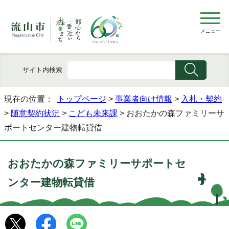
メニュー
サイト内検索
現在の位置：
トップページ
>
事業者向け情報
>
入札・契約
>
随意契約状況
>
こども未来課
> おおたかの森ファミリーサ
ポートセンター建物転貸借
おおたかの森ファミリーサポートセ
ンター建物転貸借