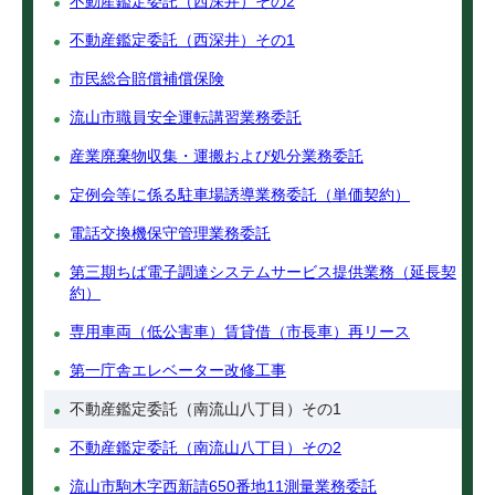
不動産鑑定委託（西深井）その2
不動産鑑定委託（西深井）その1
市民総合賠償補償保険
流山市職員安全運転講習業務委託
産業廃棄物収集・運搬および処分業務委託
定例会等に係る駐車場誘導業務委託（単価契約）
電話交換機保守管理業務委託
第三期ちば電子調達システムサービス提供業務（延長契
約）
専用車両（低公害車）賃貸借（市長車）再リース
第一庁舎エレベーター改修工事
不動産鑑定委託（南流山八丁目）その1
不動産鑑定委託（南流山八丁目）その2
流山市駒木字西新請650番地11測量業務委託