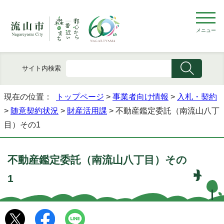
メニュー
サイト内検索
現在の位置：
トップページ
>
事業者向け情報
>
入札・契約
>
随意契約状況
>
財産活用課
> 不動産鑑定委託（南流山八丁
目）その1
不動産鑑定委託（南流山八丁目）その
1