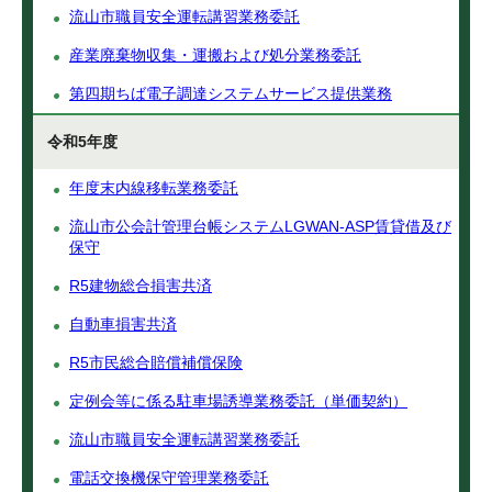
流山市職員安全運転講習業務委託
産業廃棄物収集・運搬および処分業務委託
第四期ちば電子調達システムサービス提供業務
令和5年度
年度末内線移転業務委託
流山市公会計管理台帳システムLGWAN-ASP賃貸借及び
保守
R5建物総合損害共済
自動車損害共済
R5市民総合賠償補償保険
定例会等に係る駐車場誘導業務委託（単価契約）
流山市職員安全運転講習業務委託
電話交換機保守管理業務委託