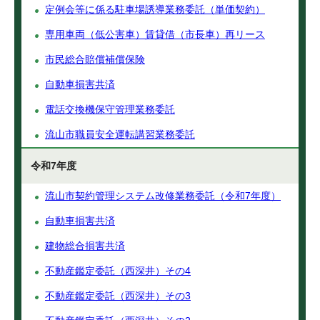
定例会等に係る駐車場誘導業務委託（単価契約）
専用車両（低公害車）賃貸借（市長車）再リース
市民総合賠償補償保険
自動車損害共済
電話交換機保守管理業務委託
流山市職員安全運転講習業務委託
令和7年度
流山市契約管理システム改修業務委託（令和7年度）
自動車損害共済
建物総合損害共済
不動産鑑定委託（西深井）その4
不動産鑑定委託（西深井）その3