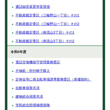
通話録音装置等賃貸借
不動産鑑定委託（三輪野山一丁目）その1
不動産鑑定委託（三輪野山一丁目）その2
不動産鑑定委託（南流山3丁目）その1
不動産鑑定委託（南流山3丁目）その2
令和6年度
電話交換機保守管理業務委託
片袖机・肘付椅子購入
定例会等に係る駐車場誘導業務委託（単価契約）
自動車損害共済
建物総合損害共済
市民総合賠償補償保険