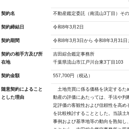
契約名
不動産鑑定委託（南流山3丁目）その
契約締結日
令和8年3月2日
契約期間
令和8年3月3日から 令和8年3月31
契約の相手方及び所
吉田綜合鑑定事務所
在地
千葉県流山市江戸川台東3丁目103
契約金額
557,700円（税込）
随意契約によること
土地売買に係る価格を決定するた
とした理由
動産の評価にあたっては、手法や判
定評価の客観性および信頼性を高め
を比較検討することとした。当該土
事例および基準地等の動向を熟知し