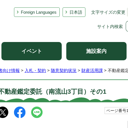
Foreign Languages
日本語
文字サイズの変更
サイト内検索
イベント
施設案内
者向け情報
>
入札・契約
>
随意契約状況
>
財産活用課
> 不動産鑑
不動産鑑定委託（南流山3丁目）その1
ページ番号10