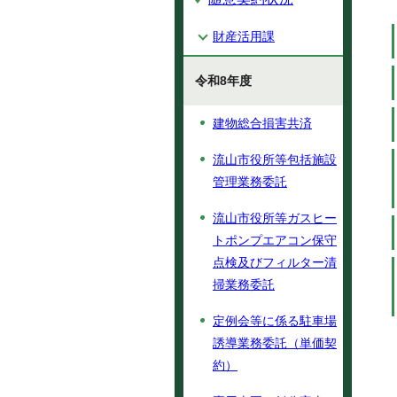
財産活用課
令和8年度
建物総合損害共済
流山市役所等包括施設
管理業務委託
流山市役所等ガスヒー
トポンプエアコン保守
点検及びフィルター清
掃業務委託
定例会等に係る駐車場
誘導業務委託（単価契
約）