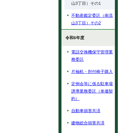
山3丁目）その1
不動産鑑定委託（南流
山3丁目）その2
令和6年度
電話交換機保守管理業
務委託
片袖机・肘付椅子購入
定例会等に係る駐車場
誘導業務委託（単価契
約）
自動車損害共済
建物総合損害共済