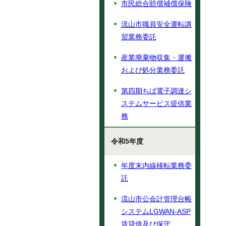
市民総合賠償補償保険
流山市職員安全運転講
習業務委託
産業廃棄物収集・運搬
および処分業務委託
第四期ちば電子調達シ
ステムサービス提供業
務
令和5年度
年度末内線移転業務委
託
流山市公会計管理台帳
システムLGWAN-ASP
賃貸借及び保守