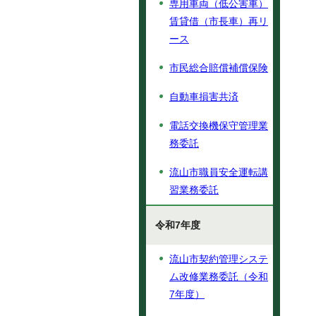
専用車両（低公害車）
賃貸借（市長車）再リ
ース
市民総合賠償補償保険
自動車損害共済
電話交換機保守管理業
務委託
流山市職員安全運転講
習業務委託
令和7年度
流山市契約管理システ
ム改修業務委託（令和
7年度）