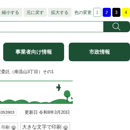
縮小する
元に戻す
拡大する
色の変更
事業者向け情報
市政情報
定委託（南流山3丁目）その1
更新日 令和8年3月20日
53903
大きな文字で印刷
印刷