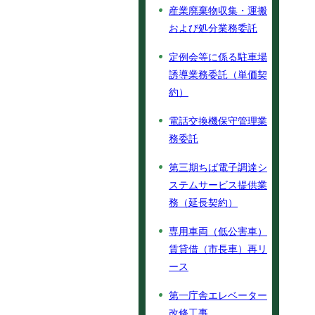
産業廃棄物収集・運搬
および処分業務委託
定例会等に係る駐車場
誘導業務委託（単価契
約）
電話交換機保守管理業
務委託
第三期ちば電子調達シ
ステムサービス提供業
務（延長契約）
専用車両（低公害車）
賃貸借（市長車）再リ
ース
第一庁舎エレベーター
改修工事