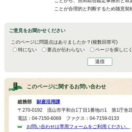
ことから、吉田綜合鑑定事務所と双
ことが合理的と判断するため随意契
ご意見をお聞かせください
このページに問題点はありましたか？
(複数回答可)
特にない
要点が伝わらない
ページを探しに
送信
このページに関する
お問い合わせ
総務部
財産活用課
〒270-0192 流山市平和台1丁目1番地の1 第1庁舎
電話：04-7150-6069 ファクス：04-7159-0133
お問い合わせは専用フォームをご利用ください。