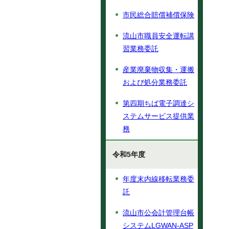
市民総合賠償補償保険
流山市職員安全運転講
習業務委託
産業廃棄物収集・運搬
および処分業務委託
第四期ちば電子調達シ
ステムサービス提供業
務
令和5年度
年度末内線移転業務委
託
流山市公会計管理台帳
システムLGWAN-ASP