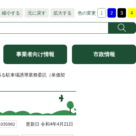
縮小する
元に戻す
拡大する
色の変更
事業者向け情報
市政情報
係る駐車場誘導業務委託（単価契
）
更新日 令和4年4月21日
35982