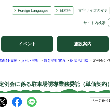
Foreign Languages
日本語
文字サイズの変更
サイト内検索
イベント
施設案内
者向け情報
>
入札・契約
>
随意契約状況
>
財産活用課
> 定例会に
定例会に係る駐車場誘導業務委託（単価契約
ページ番号10