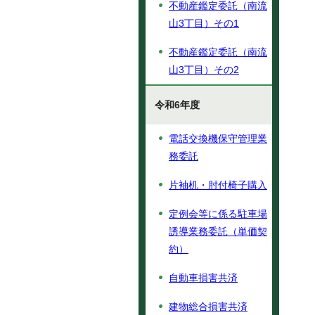
不動産鑑定委託（南流
山3丁目）その1
不動産鑑定委託（南流
山3丁目）その2
令和6年度
電話交換機保守管理業
務委託
片袖机・肘付椅子購入
定例会等に係る駐車場
誘導業務委託（単価契
約）
自動車損害共済
建物総合損害共済