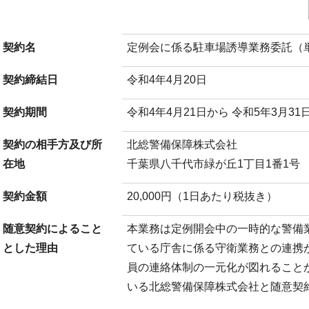
契約名
定例会に係る駐車場誘導業務委託（
契約締結日
令和4年4月20日
契約期間
令和4年4月21日から 令和5年3月31
契約の相手方及び所
北総警備保障株式会社
在地
千葉県八千代市緑が丘1丁目1番1号
契約金額
20,000円（1日あたり税抜き）
随意契約によること
本業務は定例開会中の一時的な警備
とした理由
ている庁舎に係る守衛業務との連携
員の連絡体制の一元化が図れること
いる北総警備保障株式会社と随意契