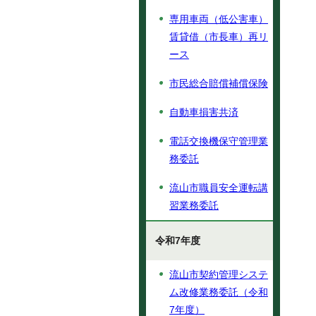
専用車両（低公害車）
賃貸借（市長車）再リ
ース
市民総合賠償補償保険
自動車損害共済
電話交換機保守管理業
務委託
流山市職員安全運転講
習業務委託
令和7年度
流山市契約管理システ
ム改修業務委託（令和
7年度）