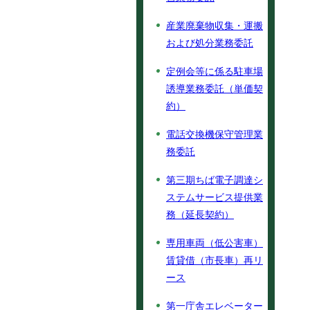
産業廃棄物収集・運搬
および処分業務委託
定例会等に係る駐車場
誘導業務委託（単価契
約）
電話交換機保守管理業
務委託
第三期ちば電子調達シ
ステムサービス提供業
務（延長契約）
専用車両（低公害車）
賃貸借（市長車）再リ
ース
第一庁舎エレベーター