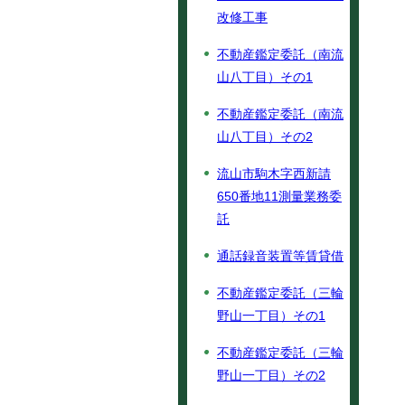
改修工事
不動産鑑定委託（南流
山八丁目）その1
不動産鑑定委託（南流
山八丁目）その2
流山市駒木字西新請
650番地11測量業務委
託
通話録音装置等賃貸借
不動産鑑定委託（三輪
野山一丁目）その1
不動産鑑定委託（三輪
野山一丁目）その2