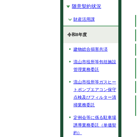
随意契約状況
財産活用課
令和8年度
建物総合損害共済
流山市役所等包括施設
管理業務委託
流山市役所等ガスヒー
トポンプエアコン保守
点検及びフィルター清
掃業務委託
定例会等に係る駐車場
誘導業務委託（単価契
約）