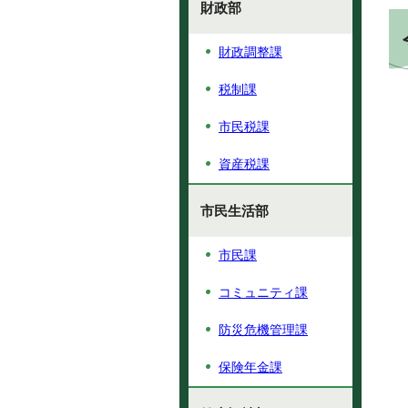
財政部
財政調整課
税制課
市民税課
資産税課
市民生活部
市民課
コミュニティ課
防災危機管理課
保険年金課