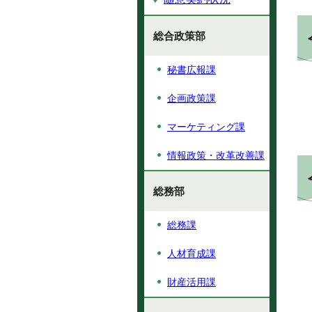
総合政策部
秘書広報課
企画政策課
マーケティング課
情報政策・改革改善課
総務部
総務課
人材育成課
財産活用課