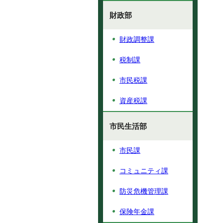
財政部
財政調整課
税制課
市民税課
資産税課
市民生活部
市民課
コミュニティ課
防災危機管理課
保険年金課