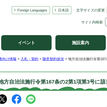
Foreign Languages
日本語
文字サイズの変更
サイト内検索
イベント
施設案内
者向け情報
>
入札・契約
>
随意契約状況
> 地方自治法施行令第16
地方自治法施行令第167条の2第1項第3号に