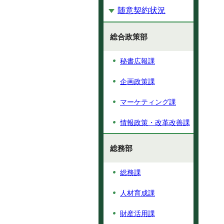
随意契約状況
総合政策部
秘書広報課
企画政策課
マーケティング課
情報政策・改革改善課
総務部
総務課
人材育成課
財産活用課