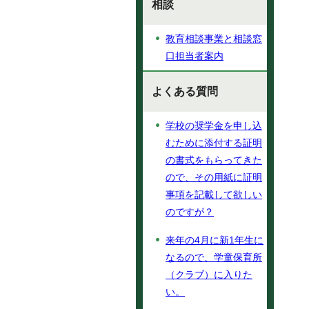
相談
教育相談事業と相談窓
口担当者案内
よくある質問
学校の奨学金を申し込
むために添付する証明
の書式をもらってきた
ので、その用紙に証明
事項を記載して欲しい
のですが？
来年の4月に新1年生に
なるので、学童保育所
（クラブ）に入りた
い。