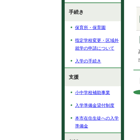
手続き
保育所・保育園
指定学校変更・区域外
就学の申請について
入学の手続き
支援
小中学校補助事業
入学準備金貸付制度
本市在住生徒への入学
準備金