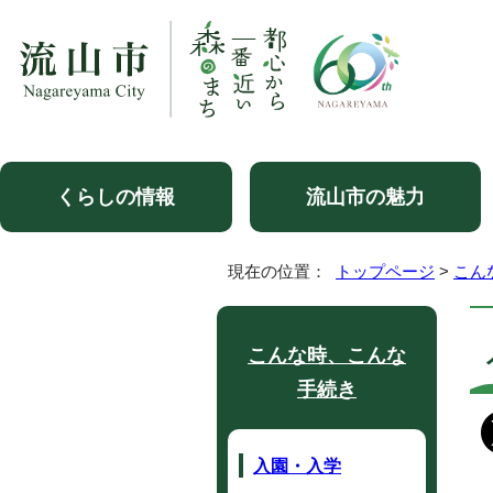
くらしの情報
流山市の魅力
現在の位置：
トップページ
>
こん
こんな時、こんな
手続き
入園・入学