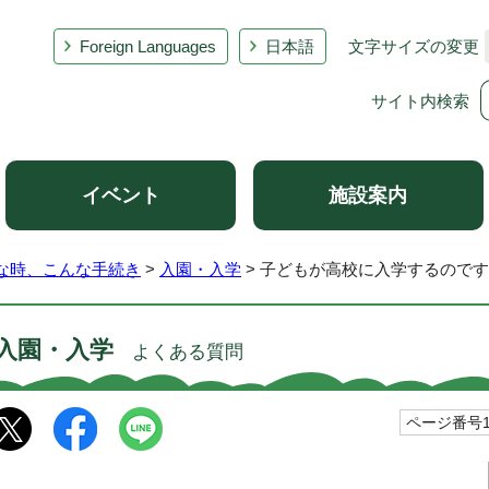
Foreign Languages
日本語
文字サイズの変更
サイト内検索
イベント
施設案内
な時、こんな手続き
>
入園・入学
> 子どもが高校に入学するので
入園・入学
よくある質問
ページ番号10