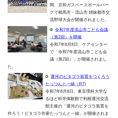
間、京和ガスベースボールパー
クで相馬市・流山市 姉妹都市交
流野球大会が開催されました。
令和7年度流山市こども会議
（第2回）を開催
令和7年8月8日、ケアセンター
で「令和7年度流山市こども会
議（第2回）」が開催されまし
た。
運河のピタゴラ装置をつくろう
たっつんと一緒（R7)
令和7年8月8日、東京理科大学な
るほど科学体験館で利根運河交流
館主催の「運河のピタゴラ装置を
作ろう！ピタゴラ作家たっつんと一緒」が開催されま