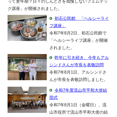
って更年期？日々のしんどさを我慢しないフェムテッ
ク講座」が開催されました。
初石公民館 「ヘルシーライ
フ講座」
令和7年8月2日、初石公民館で
「ヘルシーライフ講座」が開催
されました。
昨年に引き続き、今年もアル
シンドさんが市長を表敬訪問
令和7年8月1日、アルシンドさ
んが市長を表敬訪問しました。
令和7年度流山市平和大使結
団式
令和7年8月1日（金曜日）、流
山市役所で流山市平和大使の結