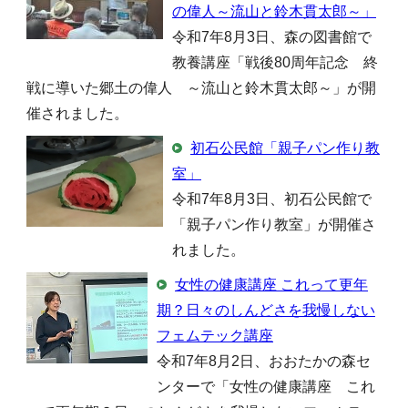
の偉人～流山と鈴木貫太郎～」
令和7年8月3日、森の図書館で
教養講座「戦後80周年記念 終
戦に導いた郷土の偉人 ～流山と鈴木貫太郎～」が開
催されました。
初石公民館「親子パン作り教
室」
令和7年8月3日、初石公民館で
「親子パン作り教室」が開催さ
れました。
女性の健康講座 これって更年
期？日々のしんどさを我慢しない
フェムテック講座
令和7年8月2日、おおたかの森セ
ンターで「女性の健康講座 これ