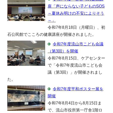
座「声にならない子どものSOS
～夏休み明けの不安によりそう
～」
令和7年8月18日（月曜日）、初
石公民館でこころの健康講座が開催されました。
令和7年度流山市こども会議
（第3回）を開催
令和7年8月15日、ケアセンター
で「令和7年度流山市こども会
議（第3回）」が開催されまし
た。
令和7年度平和ポスター展を
開催
令和7年8月4日から8月15日ま
で、流山市役所第一庁舎1階ロ