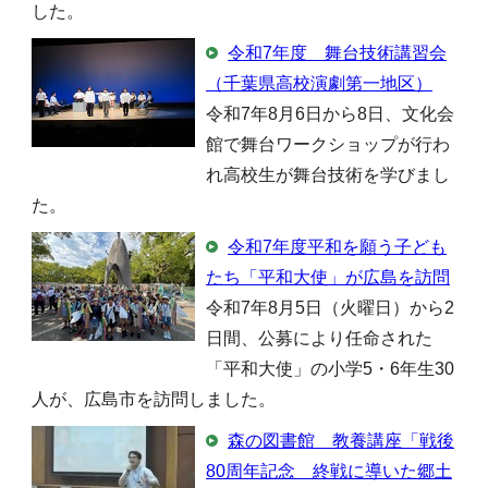
した。
令和7年度 舞台技術講習会
（千葉県高校演劇第一地区）
令和7年8月6日から8日、文化会
館で舞台ワークショップが行わ
れ高校生が舞台技術を学びまし
た。
令和7年度平和を願う子ども
たち「平和大使」が広島を訪問
令和7年8月5日（火曜日）から2
日間、公募により任命された
「平和大使」の小学5・6年生30
人が、広島市を訪問しました。
森の図書館 教養講座「戦後
80周年記念 終戦に導いた郷土