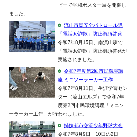
ビーで平和ポスター展を開催し
ました。
流山市民安全パトロール隊
「電話de詐欺」防止街頭啓発
令和7年8月15日、南流山駅で
「電話de詐欺」防止街頭啓発が
実施されました。
令和7年度第2回市民環境講
座 ミニソーラーカー工作
令和7年8月11日、生涯学習セン
ター（流山エルズ）で令和7年
度第2回市民環境講座「ミニソ
ーラーカー工作」が行われました。
姉妹都市交流少年野球大会
令和7年8月9日・10日の2日