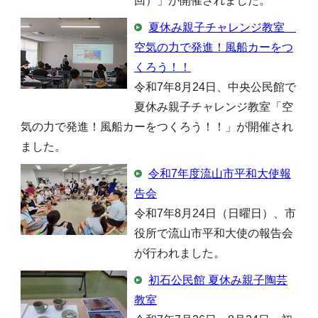
回）」が開催されました。
夏休み親子チャレンジ教室
空気の力で発進！風船カーをつ
くろう！！
令和7年8月24日、中央公民館で
夏休み親子チャレンジ教室「空
気の力で発進！風船カーをつくろう！！」が開催され
ました。
令和7年度流山市平和大使報
告会
令和7年8月24日（日曜日）、市
役所で流山市平和大使の報告会
が行われました。
初石公民館 夏休み親子陶芸
教室