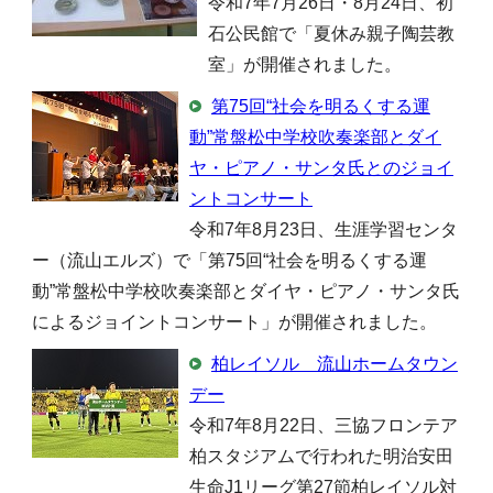
令和7年7月26日・8月24日、初
石公民館で「夏休み親子陶芸教
室」が開催されました。
第75回“社会を明るくする運
動”常盤松中学校吹奏楽部とダイ
ヤ・ピアノ・サンタ氏とのジョイ
ントコンサート
令和7年8月23日、生涯学習センタ
ー（流山エルズ）で「第75回“社会を明るくする運
動”常盤松中学校吹奏楽部とダイヤ・ピアノ・サンタ氏
によるジョイントコンサート」が開催されました。
柏レイソル 流山ホームタウン
デー
令和7年8月22日、三協フロンテア
柏スタジアムで行われた明治安田
生命J1リーグ第27節柏レイソル対