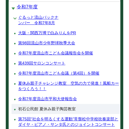
令和7年度
ぐるっと流山バックナ
ンバー 令和7年8月
大阪・関西万博で白みりんをPR
第98回流山市少年野球秋季大会
令和7年度流山市こども会議報告会を開催
第439回サロンコンサート
令和7年度流山市こども会議（第4回）を開催
夏休み親子チャレンジ教室 空気の力で発進！風船カー
をつくろう！！
令和7年度流山市平和大使報告会
初石公民館 夏休み親子陶芸教室
第75回“社会を明るくする運動”常盤松中学校吹奏楽部と
ダイヤ・ピアノ・サンタ氏とのジョイントコンサート