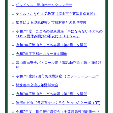
柏レイソル 流山ホームタウンデー
ヤクルトおなか元気教室（流山市立東深井保育所）
知事による現地視察と市町村長との意見交換
令和7年度 こころの健康講座「声にならない子どもの
SOS～夏休み明けの不安によりそう～」
令和7年度流山市こども会議（第3回）を開催
令和7年度平和ポスター展を開催
流山市民安全パトロール隊「電話de詐欺」防止街頭啓
発
令和7年度第2回市民環境講座 ミニソーラーカー工作
姉妹都市交流少年野球大会
令和7年度流山市こども会議（第2回）を開催
運河のピタゴラ装置をつくろう たっつんと一緒（R7)
令和7年度 舞台技術講習会（千葉県高校演劇第一地