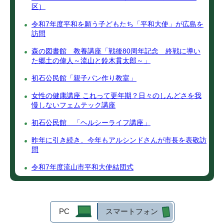
区）
令和7年度平和を願う子どもたち「平和大使」が広島を
訪問
森の図書館 教養講座「戦後80周年記念 終戦に導い
た郷土の偉人～流山と鈴木貫太郎～」
初石公民館「親子パン作り教室」
女性の健康講座 これって更年期？日々のしんどさを我
慢しないフェムテック講座
初石公民館 「ヘルシーライフ講座」
昨年に引き続き、今年もアルシンドさんが市長を表敬訪
問
令和7年度流山市平和大使結団式
PC
スマートフォン