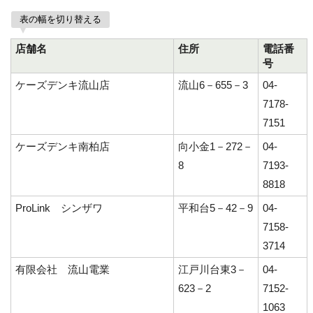
表の幅を切り替える
店舗名
住所
電話番
号
ケーズデンキ流山店
流山6－655－3
04-
7178-
7151
ケーズデンキ南柏店
向小金1－272－
04-
8
7193-
8818
ProLink シンザワ
平和台5－42－9
04-
7158-
3714
有限会社 流山電業
江戸川台東3－
04-
623－2
7152-
1063