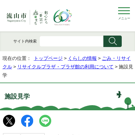
メニュー
サイト内検索
現在の位置：
トップページ
>
くらしの情報
>
ごみ・リサイ
クル
>
リサイクルプラザ・プラザ館の利用について
> 施設見
学
施設見学