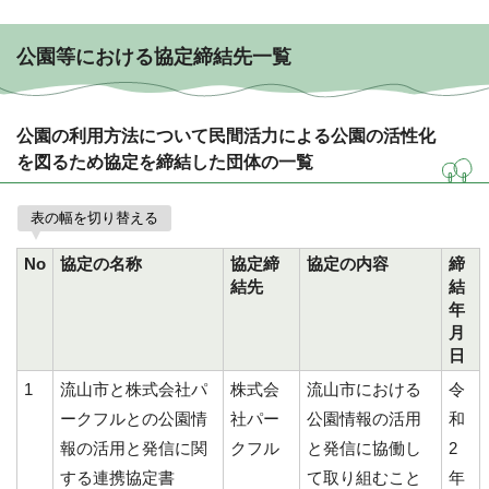
公園等における協定締結先一覧
公園の利用方法について民間活力による公園の活性化
を図るため協定を締結した団体の一覧
表の幅を切り替える
No
協定の名称
協定締
協定の内容
締
結先
結
年
月
日
1
流山市と株式会社パ
株式会
流山市における
令
ークフルとの公園情
社パー
公園情報の活用
和
報の活用と発信に関
クフル
と発信に協働し
2
する連携協定書
て取り組むこと
年