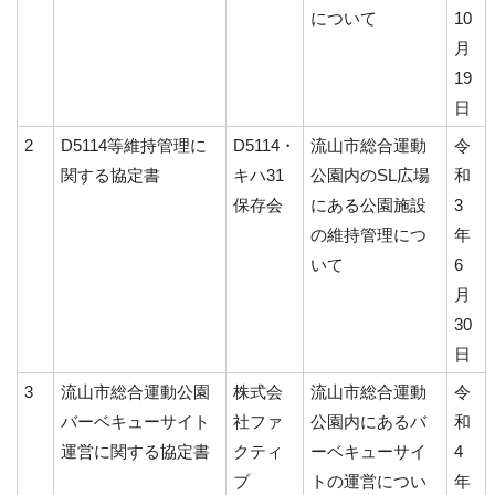
について
10
月
19
日
2
D5114等維持管理に
D5114・
流山市総合運動
令
関する協定書
キハ31
公園内のSL広場
和
保存会
にある公園施設
3
の維持管理につ
年
いて
6
月
30
日
3
流山市総合運動公園
株式会
流山市総合運動
令
バーベキューサイト
社ファ
公園内にあるバ
和
運営に関する協定書
クティ
ーベキューサイ
4
ブ
トの運営につい
年