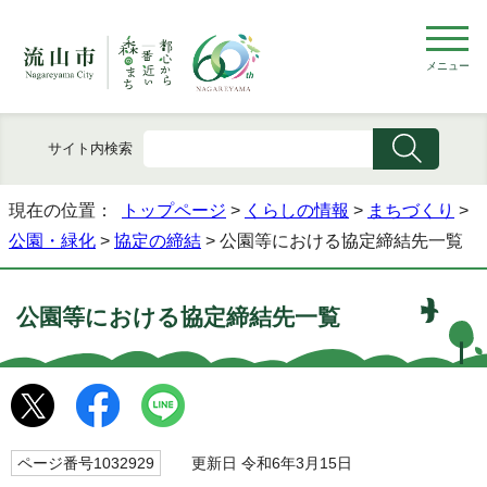
メニュー
サイト内検索
現在の位置：
トップページ
>
くらしの情報
>
まちづくり
>
公園・緑化
>
協定の締結
> 公園等における協定締結先一覧
公園等における協定締結先一覧
ページ番号1032929
更新日 令和6年3月15日