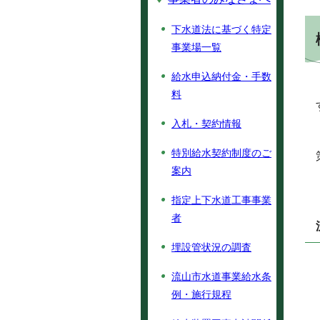
下水道法に基づく特定
事業場一覧
給水申込納付金・手数
料
入札・契約情報
特別給水契約制度のご
案内
指定上下水道工事事業
者
埋設管状況の調査
流山市水道事業給水条
例・施行規程