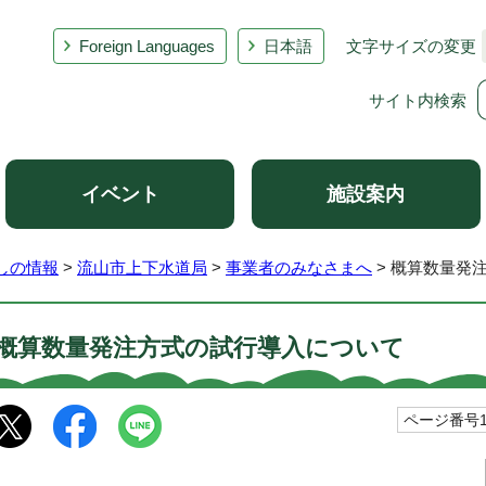
Foreign Languages
日本語
文字サイズの変更
サイト内検索
イベント
施設案内
しの情報
>
流山市上下水道局
>
事業者のみなさまへ
> 概算数量発
概算数量発注方式の試行導入について
ページ番号10