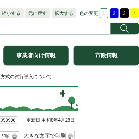
縮小する
元に戻す
拡大する
色の変更
事業者向け情報
市政情報
注方式の試行導入について
更新日 令和8年4月28日
53998
大きな文字で印刷
印刷