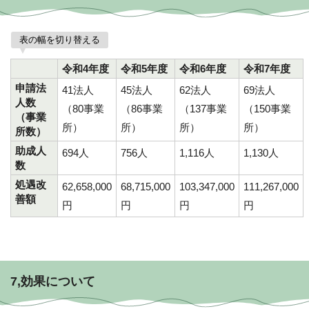
表の幅を切り替える
令和4年度
令和5年度
令和6年度
令和7年度
申請法
41法人
45法人
62法人
69法人
人数
（80事業
（86事業
（137事業
（150事業
（事業
所）
所）
所）
所）
所数）
助成人
694人
756人
1,116人
1,130人
数
処遇改
62,658,000
68,715,000
103,347,000
111,267,000
善額
円
円
円
円
7,効果について