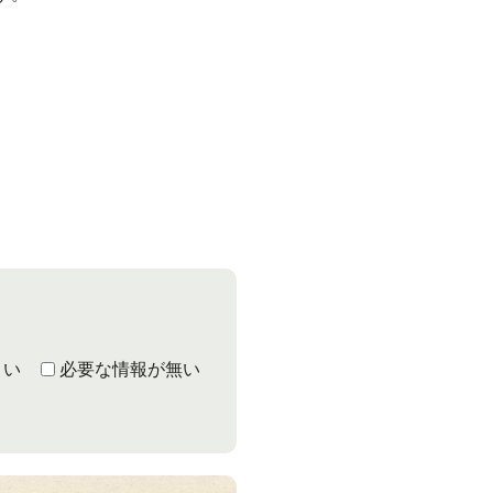
。
くい
必要な情報が無い