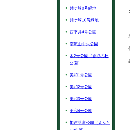
鰭ケ崎8号緑地
鰭ケ崎10号緑地
西平井4号公園
南流山中央公園
木2号公園（香取の杜
公園）
美和1号公園
美和2号公園
美和3号公園
美和4号公園
加岸児童公園（えんと
つ公園）