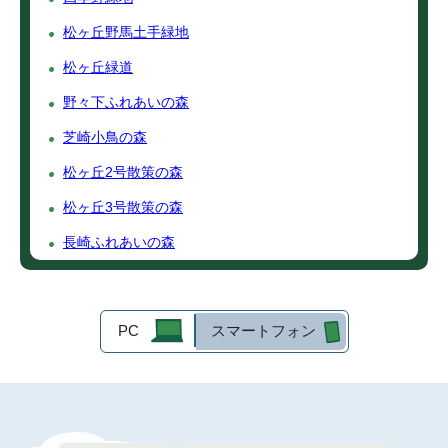
松ヶ丘野馬土手緑地
松ヶ丘緑道
野々下ふれあいの森
芝崎小鳥の森
松ヶ丘2号散策の森
松ヶ丘3号散策の森
長崎ふれあいの森
PC
スマートフォン