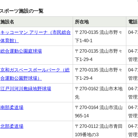
スポーツ施設の一覧
施設名
所在地
電話
キッコーマン アリーナ（市民総合
〒270-0135 流山市野々
04-7
体育館）
下1-40-1
総合運動公園庭球場
〒270-0135 流山市野々
04-
下1-29-4
管理
京和ガスベースボールパーク（総
〒270-0135 流山市野々
04-
合運動公園野球場）
下1-29-4
管理
江戸川河川敷緑地野球場
〒270-0162 流山市木地
04-
先
管理
南部柔道場
〒270-0164 流山市流山
04-
965-14
管理
北部柔道場
〒270-0112 流山市青田
04-
109番地の3
管理