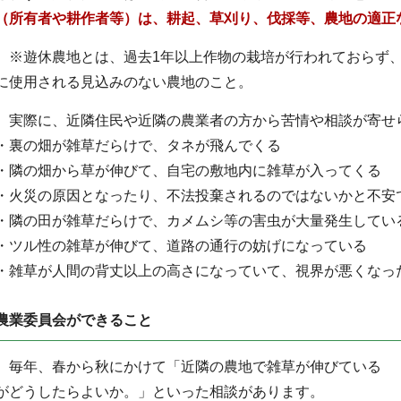
（所有者や耕作者等）は、耕起、草刈り、伐採等、農地の適正
※遊休農地とは、過去1年以上作物の栽培が行われておらず、
に使用される見込みのない農地のこと。
実際に、近隣住民や近隣の農業者の方から苦情や相談が寄せ
・裏の畑が雑草だらけで、タネが飛んでくる
・隣の畑から草が伸びて、自宅の敷地内に雑草が入ってくる
・火災の原因となったり、不法投棄されるのではないかと不安
・隣の田が雑草だらけで、カメムシ等の害虫が大量発生してい
・ツル性の雑草が伸びて、道路の通行の妨げになっている
・雑草が人間の背丈以上の高さになっていて、視界が悪くなっ
農業委員会ができること
毎年、春から秋にかけて「近隣の農地で雑草が伸びている
がどうしたらよいか。」といった相談があります。