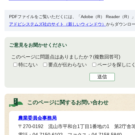
PDFファイルをご覧いただくには、「Adobe（R） Reader（
アドビシステムズ社のサイト（新しいウィンドウ）
からダウンロ
ご意見をお聞かせください
このページに問題点はありましたか？
(複数回答可)
特にない
要点が伝わらない
ページを探しに
送信
このページに関する
お問い合わせ
農業委員会事務局
〒270-0192 流山市平和台1丁目1番地の1 第2庁舎
電話：04-7150-6102 ファクス：04-7158-5840