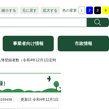
縮小する
元に戻す
拡大する
色の変更
事業者向け情報
市政情報
名簿登録者数（令和4年12月1日定時
録）
更新日 令和4年12月1日
39498