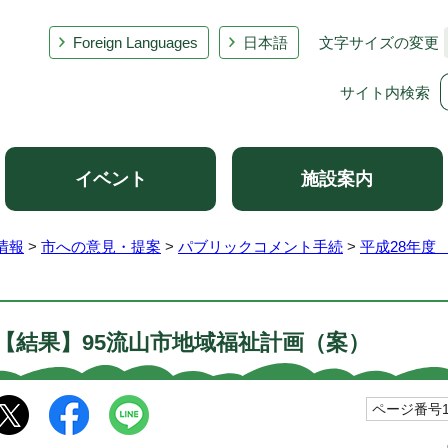
Foreign Languages
日本語
文字サイズの変更
サイト内検索
イベント
施設案内
情報
>
市への意見・提案
>
パブリックコメント手続
>
平成28年度
【結果】95流山市地域福祉計画（案）
ページ番号10