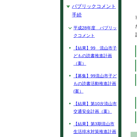
パブリックコメント
手続
平成28年度 パブリッ
クコメント
【結果】99 流山市子
どもの読書推進計画
（案）
【募集】99流山市子ど
もの読書活動推進計画
(案）
【結果】第10次流山市
交通安全計画（案）
【結果】第3期流山市
生活排水対策推進計画