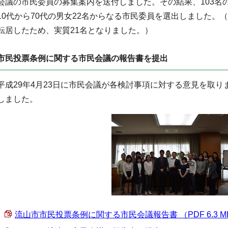
会議の市民委員の募集案内を送付しました。その結果、103名
10代から70代の男女22名からなる市民委員を選出しました。
転居したため、実質21名となりました。）
市民投票条例に関する市民会議の報告書を提出
平成29年4月23日に市民会議が各検討事項に対する意見を取
しました。
流山市市民投票条例に関する市民会議報告書 （PDF 6.3 M