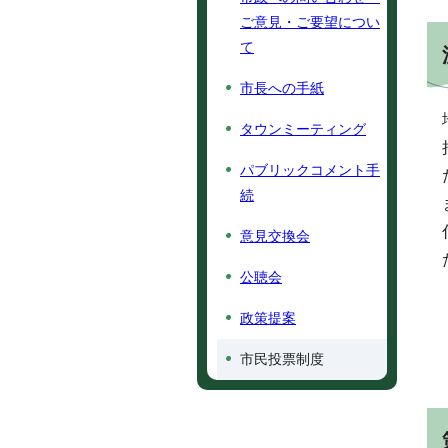
ご意見・ご要望につい
て
市長への手紙
タウンミーティング
パブリックコメント手
続
意見交換会
公聴会
政策提案
市民投票制度