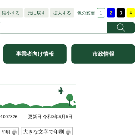
縮小する
元に戻す
拡大する
色の変更
事業者向け情報
市政情報
更新日 令和3年9月6日
007326
大きな文字で印刷
印刷