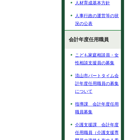
人材育成基本方針
人事行政の運営等の状
況の公表
会計年度任用職員
こども家庭相談員・女
性相談支援員の募集
流山市パートタイム会
計年度任用職員の募集
について
指導課 会計年度任用
職員募集
介護支援課 会計年度
任用職員（介護支援専