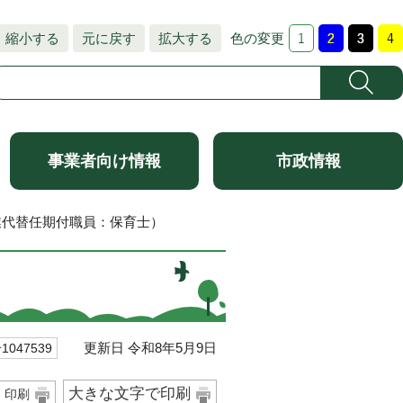
縮小する
元に戻す
拡大する
色の変更
事業者向け情報
市政情報
業代替任期付職員：保育士）
）
更新日 令和8年5月9日
047539
大きな文字で印刷
印刷