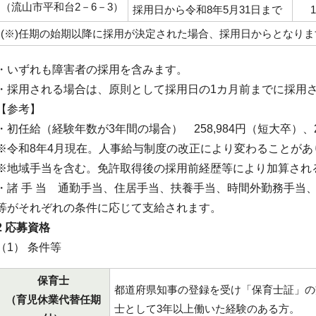
（流山市平和台2－6－3）
採用日から令和8年5月31日まで
(※)任期の始期以降に採用が決定された場合、採用日からとなりま
・いずれも障害者の採用を含みます。
・採用される場合は、原則として採用日の1カ月前までに採用
【参考】
・初任給（経験年数が3年間の場合） 258,984円（短大卒）、2
※令和8年4月現在。人事給与制度の改正により変わることがあ
※地域手当を含む。免許取得後の採用前経歴等により加算され
・諸 手 当 通勤手当、住居手当、扶養手当、時間外勤務手当
等がそれぞれの条件に応じて支給されます。
2 応募資格
（1） 条件等
保育士
都道府県知事の登録を受け「保育士証」の
（育児休業代替任期
士として3年以上働いた経験のある方。