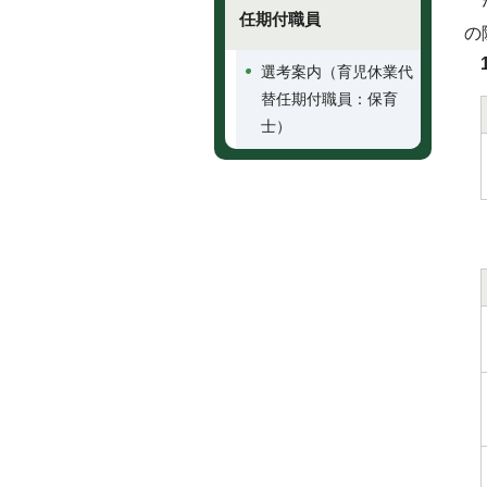
な
任期付職員
の
選考案内（育児休業代
替任期付職員：保育
士）