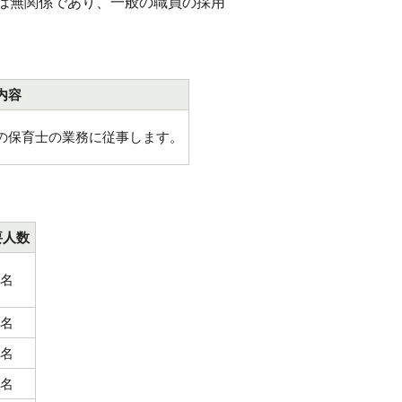
は無関係であり、一般の職員の採用
内容
の保育士の業務に従事します。
要人数
1名
1名
1名
1名