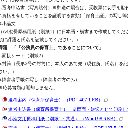
1.選考申込書（写真貼付）※郵送の場合は、受験票に切手を貼
2.資格を有していることを証明する書類(「保育士証」の写し等
3.小論文
（A4縦長原稿用紙（別紙1）に日本語・横書きで作成してくださ
頭に課題と氏名を記載してください。）
課題 「「公務員の保育士」であることについて」
4.面接シート（別紙2）
5.封筒（長形3号の封筒に、本人のあて先（現住所、氏名）を記
さい。）
6.障害者手帳の写し（障害者の方のみ）
※応募書類は返却しません。
選考案内（保育所保育士） （PDF 407.1 KB）
選考申込書（保育所保育士） ※両面・短辺とじで印刷してくだ
小論文用原稿用紙（別紙1：共通） （Word 98.6 KB）