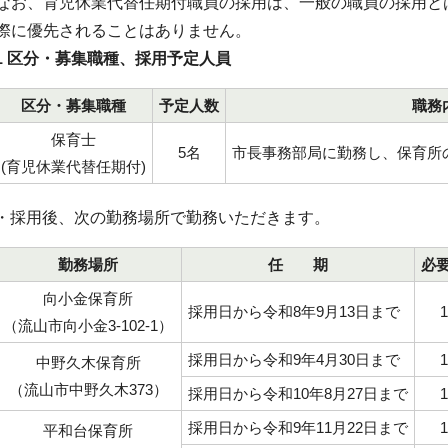
お、育児休業代替任期付職員の採用は、一般の職員の採用と
際に優先されることはありません。
1 区分・募集職種、採用予定人員
区分・募集職種
予定人数
職務
保育士
5名
市長事務部局に勤務し、保育所
(育児休業代替任期付)
・採用後、次の勤務場所で勤務いただきます。
勤務場所
任 期
必
向小金保育所
採用日から令和8年9月13日まで
（流山市向小金3-102-1）
採用日から令和9年4月30日まで
中野久木保育所
（流山市中野久木373）
採用日から令和10年8月27日まで
採用日から令和9年11月22日まで
平和台保育所