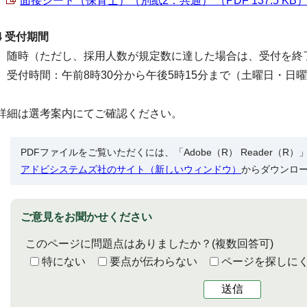
面接シート（保育士）（別紙2：共通） （PDF 137.5 KB
4 受付期間
随時（ただし、採用人数が規定数に達した場合は、受付を終
受付時間：午前8時30分から午後5時15分まで（土曜日・日
詳細は選考案内にてご確認ください。
PDFファイルをご覧いただくには、「Adobe（R） Reader（
アドビシステムズ社のサイト（新しいウィンドウ）
からダウンロ
ご意見をお聞かせください
このページに問題点はありましたか？
(複数回答可)
特にない
要点が伝わらない
ページを探しに
送信