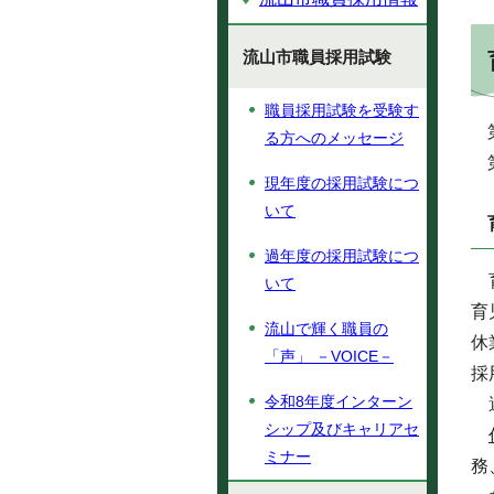
流山市職員採用試験
職員採用試験を受験す
る方へのメッセージ
現年度の採用試験につ
いて
過年度の採用試験につ
育
いて
育
流山で輝く職員の
休
「声」 －VOICE－
採
令和8年度インターン
選
シップ及びキャリアセ
ミナー
務