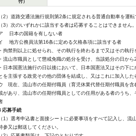
付）
（2）道路交通法施行規則第2条に規定される普通自動車を運転
（3）次のいずれかに該当する者は応募することはできません
ア 日本の国籍を有しない者
イ 地方公務員法第16条に定める欠格条項に該当する者
・拘禁刑以上に処せられ、その執行を終わるまで又はその執行
・流山市職員として懲戒免職の処分を受け、当該処分の日から
・日本国憲法施行の日以後において、日本国憲法又はその下に
とを主張する政党その他の団体を結成し、又はこれに加入した
ウ 現在、流山市の任期付職員（育児休業代替任期付職員を含
載があり、流山市の任期付職員としての任用がある者のうち、
者
3 応募手続
（1）選考申込書と面接シートに必要事項をすべて記入し、流
持参又は郵送してください。
（2）応募書類等は、下記のとおりです。