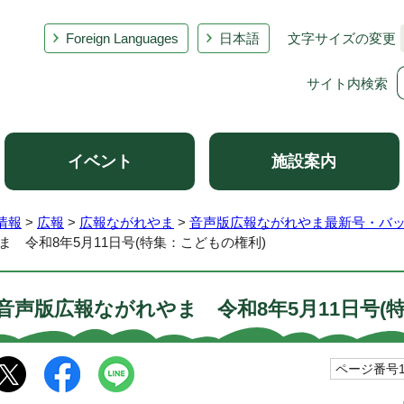
Foreign Languages
日本語
文字サイズの変更
サイト内検索
イベント
施設案内
情報
>
広報
>
広報ながれやま
>
音声版広報ながれやま最新号・バ
ま 令和8年5月11日号(特集：こどもの権利)
音声版広報ながれやま 令和8年5月11日号(
ページ番号10