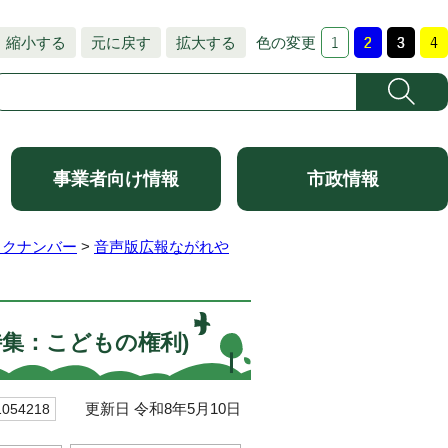
縮小する
元に戻す
拡大する
色の変更
事業者向け情報
市政情報
ックナンバー
>
音声版広報ながれや
特集：こどもの権利)
更新日 令和8年5月10日
54218