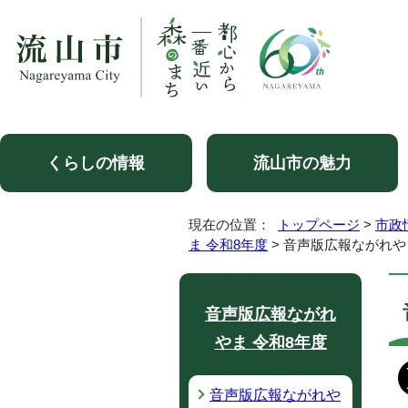
くらしの情報
流山市の魅力
現在の位置：
トップページ
>
市政
ま 令和8年度
> 音声版広報ながれや
音声版広報ながれ
やま 令和8年度
音声版広報ながれや