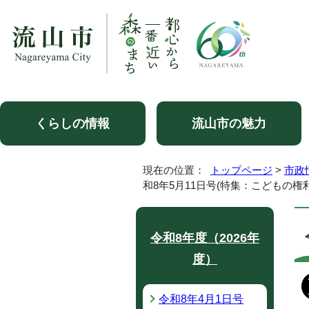
くらしの情報
流山市の魅力
現在の位置：
トップページ
>
市政
和8年5月11日号(特集：こどもの権利
令和8年度（2026年
度）
令和8年4月1日号