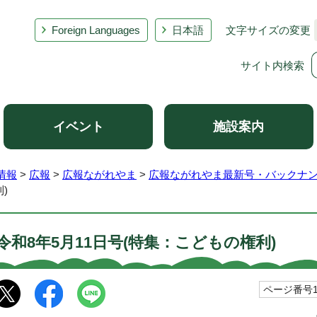
Foreign Languages
日本語
文字サイズの変更
サイト内検索
イベント
施設案内
情報
>
広報
>
広報ながれやま
>
広報ながれやま最新号・バックナ
)
令和8年5月11日号(特集：こどもの権利)
ページ番号10