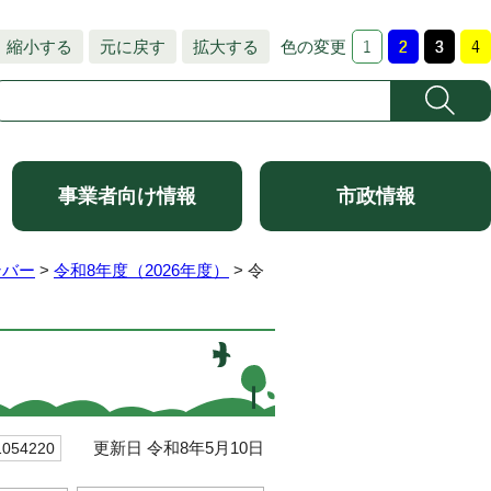
縮小する
元に戻す
拡大する
色の変更
事業者向け情報
市政情報
ンバー
>
令和8年度（2026年度）
> 令
更新日 令和8年5月10日
54220