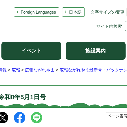
Foreign Languages
日本語
文字サイズの変更
サイト内検索
イベント
施設案内
情報
>
広報
>
広報ながれやま
>
広報ながれやま最新号・バックナ
令和8年5月1日号
ページ番号1