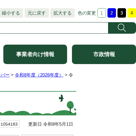
縮小する
元に戻す
拡大する
色の変更
事業者向け情報
市政情報
ンバー
>
令和8年度（2026年度）
> 令
更新日 令和8年5月1日
054183