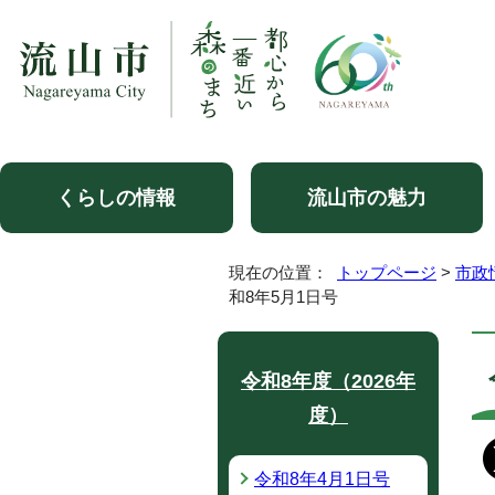
くらしの情報
流山市の魅力
現在の位置：
トップページ
>
市政
和8年5月1日号
令和8年度（2026年
度）
令和8年4月1日号