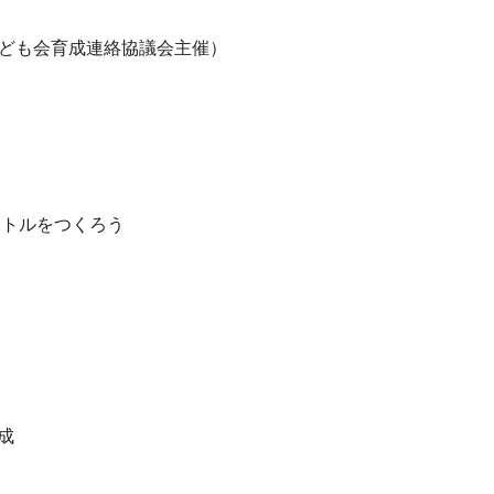
子ども会育成連絡協議会主催）
!
ボトルをつくろう
成