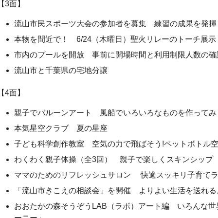
【3面】
流山市民スポーツ大会の参加者を募集 練習の成果を発揮
本物を間近で！ 6/24（木曜日）聖火リレーのトーチ展示
市内のプールを開放 事前に開場時間と利用制限人数の確
流山市と千葉県の宅地分譲
【4面】
親子でバルーンアート 風船でいろいろなものを作ってみ
本気星空クラブ 夏の星座
子ども科学創作教室 空気の力で飛ばそう!ペットボトル
わくわく親子体操（全3回） 親子で楽しくスキンシップ
ママのためのリフレッシュサロン 快適スッキリ子育て
「流山市きこえの相談会」を開催 よりよい生活を送れる
おおたかの森そうぞうLAB（ラボ）アート編 いろんな
ーニー」