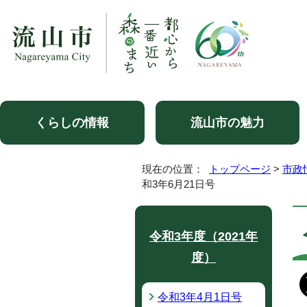
くらしの情報
流山市の魅力
現在の位置：
トップページ
>
市政
和3年6月21日号
令和3年度（2021年
度）
令和3年4月1日号