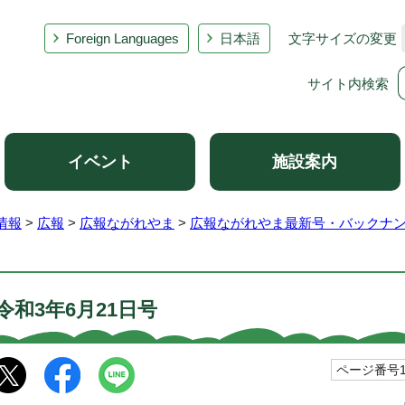
Foreign Languages
日本語
文字サイズの変更
サイト内検索
イベント
施設案内
情報
>
広報
>
広報ながれやま
>
広報ながれやま最新号・バックナ
令和3年6月21日号
ページ番号10