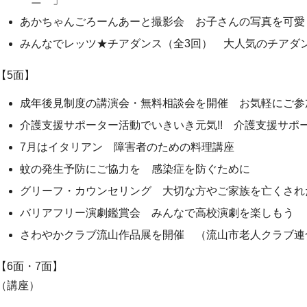
あかちゃんごろーんあーと撮影会 お子さんの写真を可愛
みんなでレッツ★チアダンス（全3回） 大人気のチアダ
【5面】
成年後見制度の講演会・無料相談会を開催 お気軽にご参
介護支援サポーター活動でいきいき元気!! 介護支援サポ
7月はイタリアン 障害者のための料理講座
蚊の発生予防にご協力を 感染症を防ぐために
グリーフ・カウンセリング 大切な方やご家族を亡くされ
バリアフリー演劇鑑賞会 みんなで高校演劇を楽しもう
さわやかクラブ流山作品展を開催 （流山市老人クラブ連
【6面・7面】
（講座）