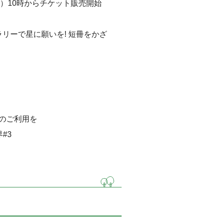
日）10時からチケット販売開始
リーで星に願いを! 短冊をかざ
のご利用を
界#3