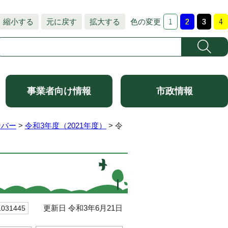
縮小する
元に戻す
拡大する
色の変更
事業者向け情報
市政情報
ンバー
>
令和3年度（2021年度）
> 令
更新日 令和3年6月21日
31445